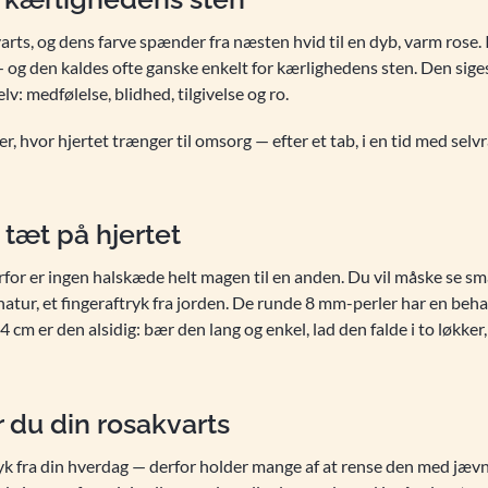
varts, og dens farve spænder fra næsten hvid til en dyb, varm rose. 
g den kaldes ofte ganske enkelt for kærlighedens sten. Den siges 
v: medfølelse, blidhed, tilgivelse og ro.
, hvor hjertet trænger til omsorg — efter et tab, i en tid med selv
tæt på hjertet
erfor er ingen halskæde helt magen til en anden. Du vil måske se små 
ignatur, et fingeraftryk fra jorden. De runde 8 mm-perler har en b
 cm er den alsidig: bær den lang og enkel, lad den falde i to løkk
 du din rosakvarts
ryk fra din hverdag — derfor holder mange af at rense den med jæv