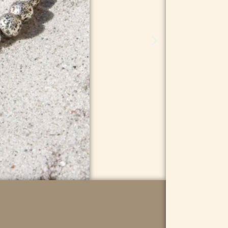
89,95
kr.