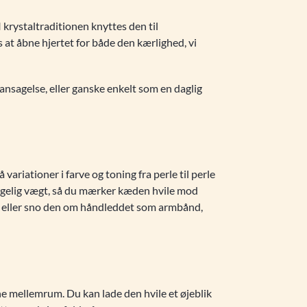
I krystaltraditionen knyttes den til
at åbne hjertet for både den kærlighed, vi
ransagelse, eller ganske enkelt som en daglig
variationer i farve og toning fra perle til perle
ehagelig vægt, så du mærker kæden hvile mod
er, eller sno den om håndleddet som armbånd,
ne mellemrum. Du kan lade den hvile et øjeblik