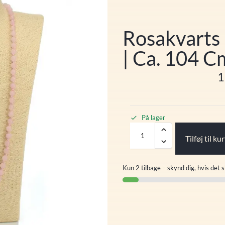
Rosakvarts 
| Ca. 104 C
På lager
Tilføj til ku
Kun 2 tilbage – skynd dig, hvis det s