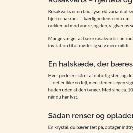
Rosakvarts er en blid, lyserød variant af k
hjertechakraet — kærlighedens centrum — o
rækker ud mod andre, og den, vi giver os sel
Mange vælger at bære rosakvarts i perioder
invitation til at møde sig selv mere mildt.
En halskæde, der bæres 
Hver perle er skåret af naturlig sten, og d
— det er ikke en fejl, men stenens egen s
huden uden at den tynger. Med sine ca. 104
når du har lyst.
Sådan renser og oplader
En krystal, du bærer tæt på, optager indt