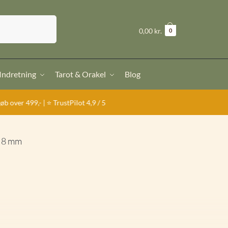
Søg
kr.
0,00
0
 Indretning
Tarot & Orakel
Blog
 TrustPilot 4,9 / 5
| 8 mm