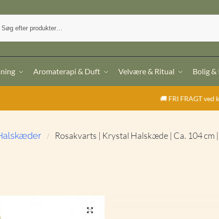
sning
Aromaterapi & Duft
Velvære & Ritual
Bolig &
🚚 FRI FRAGT ved køb over 499,- | ⭐
Rosakvarts | Krystal Halskæde | Ca. 104 cm 
Halskæder
/