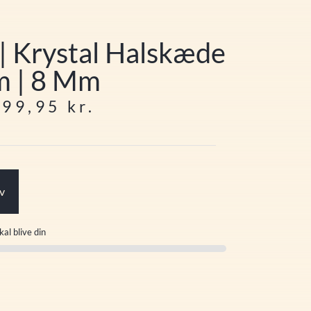
| Krystal Halskæde
m | 8 Mm
199,95
kr.
rv
kal blive din