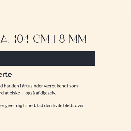
 104 CM | 8 MM
erte
ød har den i årtusinder været kendt som
 at elske — også af dig selv.
giver dig frihed: lad den hvile blødt over