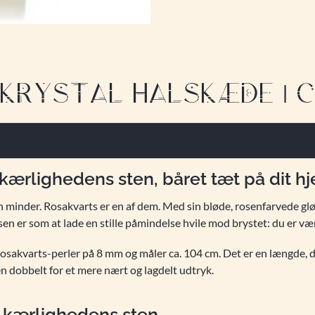
KRYSTAL HALSKÆDE | CA.
ærlighedens sten, båret tæt på dit hj
n minder. Rosakvarts er en af dem. Med sin bløde, rosenfarvede gl
n er som at lade en stille påmindelse hvile mod brystet: du er værd
akvarts-perler på 8 mm og måler ca. 104 cm. Det er en længde, der 
 den dobbelt for et mere nært og lagdelt udtryk.
g kærlighedens sten