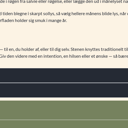
e i røgen fra salvie eller røgelse, eller lægge den ud i månelyset 
d tiden blegne i skarpt sollys, så vælg hellere månens blide lys, når 
erfladen holder sig smuk i mange år.
il en, du holder af, eller til dig selv. Stenen knyttes traditionelt 
iv den videre med en intention, en hilsen eller et ønske — så bær