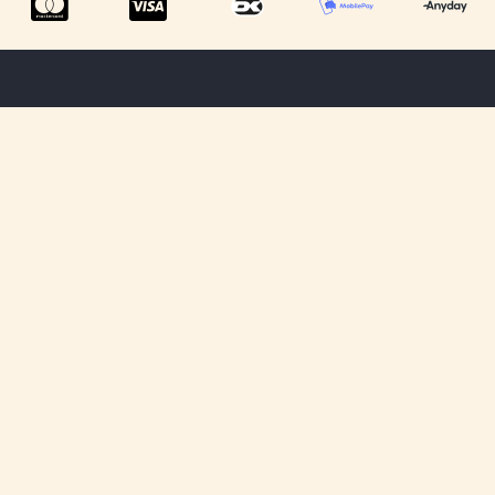
Menu
Tilmeld dig
Information
ShowRoom
vores
Privatlivspolitik
nyhedsbrev og
Om os
Handelsbetingelser
få opdateringer
Kontakt os
omkring vores
Cookiepolitik
kommende
Fragt &
produkter og
Levering
rabatter.
Fortryd dit køb