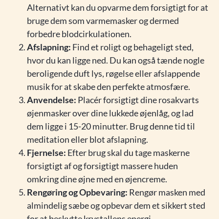
Alternativt kan du opvarme dem forsigtigt for at
bruge dem som varmemasker og dermed
forbedre blodcirkulationen.
Afslapning:
Find et roligt og behageligt sted,
hvor du kan ligge ned. Du kan også tænde nogle
beroligende duft lys, røgelse eller afslappende
musik for at skabe den perfekte atmosfære.
Anvendelse:
Placér forsigtigt dine rosakvarts
øjenmasker over dine lukkede øjenlåg, og lad
dem ligge i 15-20 minutter. Brug denne tid til
meditation eller blot afslapning.
Fjernelse:
Efter brug skal du tage maskerne
forsigtigt af og forsigtigt massere huden
omkring dine øjne med en øjencreme.
Rengøring og Opbevaring:
Rengør masken med
almindelig sæbe og opbevar dem et sikkert sted
for at beskytte krystallens energi.