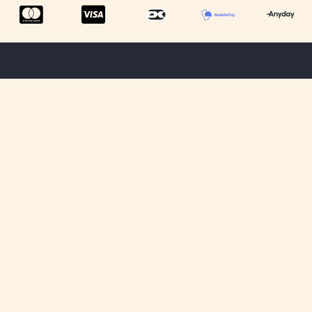
Menu
Tilmeld dig
Information
ShowRoom
vores
Privatlivspolitik
nyhedsbrev og
Om os
Handelsbetingelser
få opdateringer
Kontakt os
omkring vores
Cookiepolitik
kommende
Fragt &
produkter og
Levering
rabatter.
Fortryd dit køb