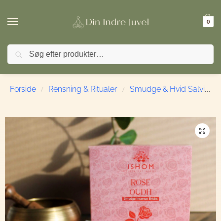
0
Søg
🚚 FRI FRAGT ved køb over 499,- | ⭐ TrustPilot 4,9 / 5
Forside
Rensning & Ritualer
Smudge & Hvid Salvie
/
/