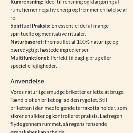
Rumrensning:
Ideel til rensning og klargøring af
rum, fjerner negativ energi og fremmer en følelse af
ro.
Spirituel Praksis:
En essentiel del af mange
spirituelle og meditative ritualer.
Naturbaseret:
Fremstillet af 100% naturlige og
bæredygtigt høstede ingredienser.
Multifunktionel:
Perfekt til daglig brug eller
specielle lejligheder.
Anvendelse
Vores naturlige smudge briketter er lette at bruge.
Tænd blot en briket og lad den ryge let. Stil
briketten i den medfølgende terrakotta holder, som
sikrer en sikker og kontrolleret praksis. Lad røgen
flyde gennem rummet, så røgens rensende
egenskaber kan arbejde.