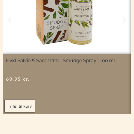
Hvid Salvie & Sandeltræ | Smudge Spray | 100 ml.
69,95
kr.
Tilføj til kurv