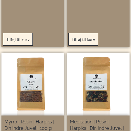
Tilføj til kurv
Tilføj til kurv
Myrra | Resin | Harpiks |
Meditation | Resin |
Din Indre Juvel | 100 g.
Harpiks | Din Indre Juvel |