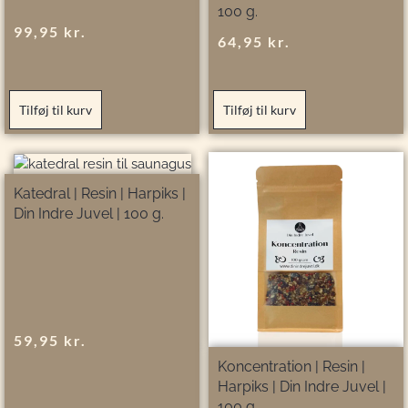
100 g.
99,95
kr.
64,95
kr.
Tilføj til kurv
Tilføj til kurv
Katedral | Resin | Harpiks |
Din Indre Juvel | 100 g.
59,95
kr.
Koncentration | Resin |
Harpiks | Din Indre Juvel |
100 g.