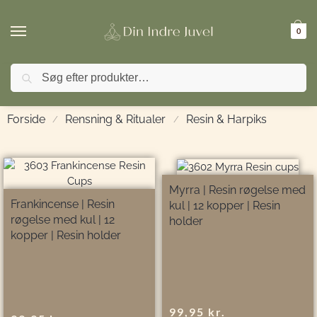
0
Søg
🚚 FRI FRAGT ved køb over 499,- | ⭐ TrustPilot 4
Forside
Rensning & Ritualer
Resin & Harpiks
/
/
Myrra | Resin røgelse med
Frankincense | Resin
kul | 12 kopper | Resin
røgelse med kul | 12
holder
kopper | Resin holder
99,95
kr.