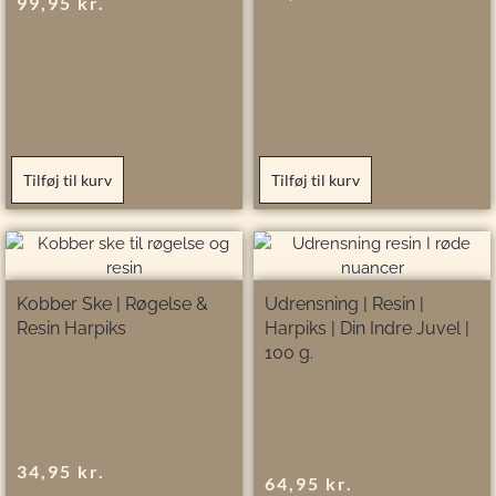
99,95
kr.
Tilføj til kurv
Tilføj til kurv
Kobber Ske | Røgelse &
Udrensning | Resin |
Resin Harpiks
Harpiks | Din Indre Juvel |
100 g.
34,95
kr.
64,95
kr.