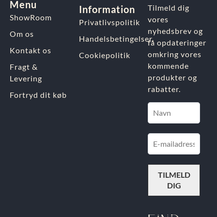
Menu
Tilmeld dig
Information
ShowRoom
vores
Privatlivspolitik
nyhedsbrev og
Om os
Handelsbetingelser
få opdateringer
Kontakt os
omkring vores
Cookiepolitik
kommende
Fragt &
produkter og
Levering
rabatter.
Fortryd dit køb