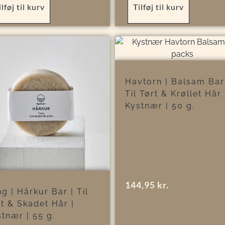
ilføj til kurv
Tilføj til kurv
Havtorn | Balsam Bar
Til Tørt & Krøllet Hår 
Kystnær | 50 g.
144,95
kr.
g | Hårkur Bar | Til
t & Skadet Hår |
tnær | 55 g.