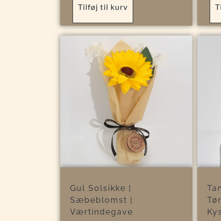
Tilføj til kurv
T
Gul Solsikke |
Tan
Sæbeblomst |
Tør
Værtindegave
Kys