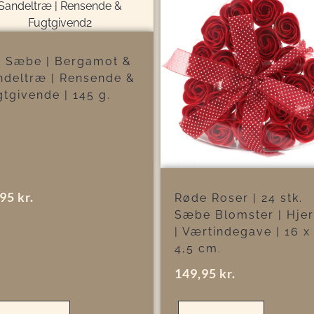
r Sæbe | Bergamot &
ndeltræ | Rensende &
tgivende | 145 g.
,95
kr.
Røde Roser | 24 stk.
Sæbe Blomster | Hjer
| Værtindegave | 16 x
4,5 cm.
149,95
kr.