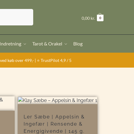
Søg
kr.
0,00
0
 Indretning
Tarot & Orakel
Blog
ver 499,- | ⭐ TrustPilot 4,9 / 5
Ler Sæbe | Appelsin &
&
Ingefær | Rensende &
Energigivende | 145 g.