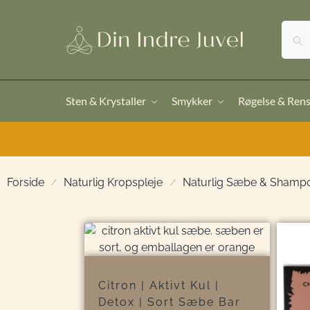
Sten & Krystaller
Smykker
Røgelse & Ren
Forside
Naturlig Kropspleje
Naturlig Sæbe & Shamp
/
/
Citron | Aktivt Kul |
Detox | Sort Sæbe Bar