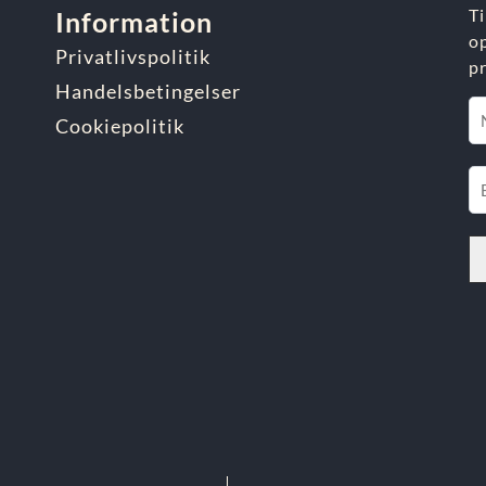
T
Information
o
Privatlivspolitik
p
Handelsbetingelser
Cookiepolitik