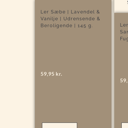
Ler Sæbe | Lavendel &
Vanilje | Udrensende &
Le
Beroligende | 145 g.
Sa
Fug
59,95
kr.
59