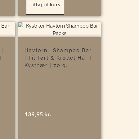
Tilføj til kurv
 |
Havtorn | Shampoo Bar
|
| Til Tørt & Krøllet Hår |
Kystnær | 70 g.
139,95
kr.