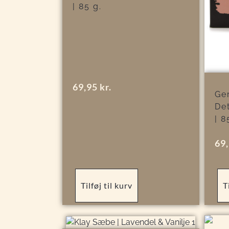
| 85 g.
69,95
kr.
Ger
De
| 8
69
Tilføj til kurv
T