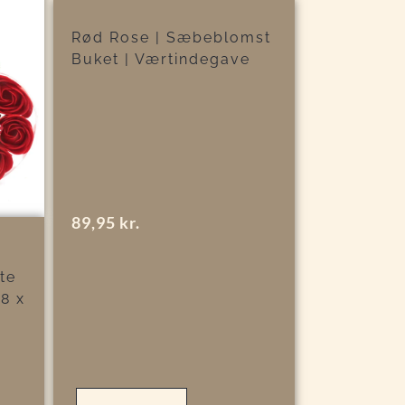
Rød Rose | Sæbeblomst
Buket | Værtindegave
89,95
kr.
te
 8 x