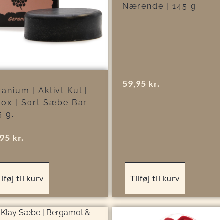
Nærende | 145 g.
59,95
kr.
anium | Aktivt Kul |
tox | Sort Sæbe Bar
5 g.
,95
kr.
ilføj til kurv
Tilføj til kurv