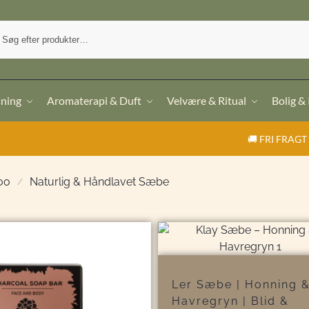
sning
Aromaterapi & Duft
Velvære & Ritual
Bolig &
🚚 FRI FRAGT ved køb o
oo
Naturlig & Håndlavet Sæbe
/
Ler Sæbe | Honning 
Havregryn | Blid &