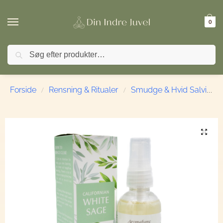
0
Søg
🚚 FRI FRAGT ved køb over 499,- | ⭐ TrustPilot 4,9 / 
Forside
Rensning & Ritualer
Smudge & Hvid Salvie
/
/