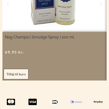
Nag Champa | Smudge Spray | 100 ml.
69,95
kr.
Tilføj til kurv