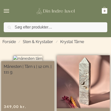
0
Søg
🚚 FRI FRAGT ved køb over 499,- | ⭐ TrustPilot 4
Forside
Sten & Krystaller
Krystal Tårne
/
/
Månesten | Tårn 1 | 12 cm. |
111 g.
349,00
kr.