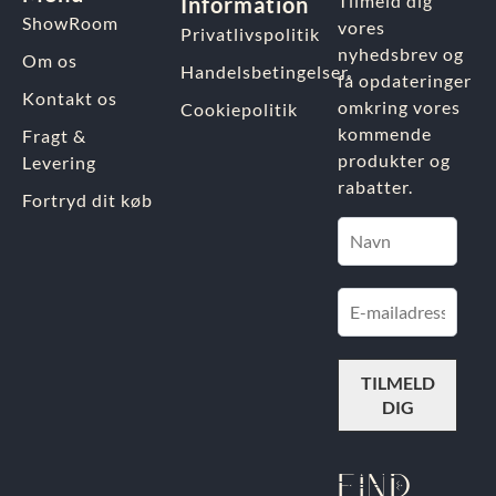
Tilmeld dig
Information
ShowRoom
vores
Privatlivspolitik
nyhedsbrev og
Om os
Handelsbetingelser
få opdateringer
Kontakt os
omkring vores
Cookiepolitik
kommende
Fragt &
produkter og
Levering
rabatter.
Fortryd dit køb
FIND