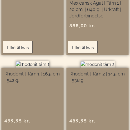
Mexicansk Agat | Tårn 1 |
20 cm. | 640 g. | Urkraft |
Jordforbindelse
888,00
kr.
Tilføj til kurv
Tilføj til kurv
Rhodonit | Tårn 1 | 16,5 cm.
Rhodonit | Tårn 2 | 14,5 cm.
| 542 g.
| 538 g.
499,95
kr.
489,95
kr.