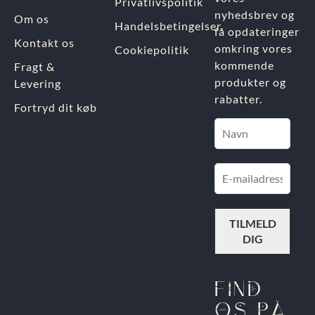
Privatlivspolitik
nyhedsbrev og
Om os
Handelsbetingelser
få opdateringer
Kontakt os
omkring vores
Cookiepolitik
kommende
Fragt &
produkter og
Levering
rabatter.
Fortryd dit køb
FIND
OS PÅ