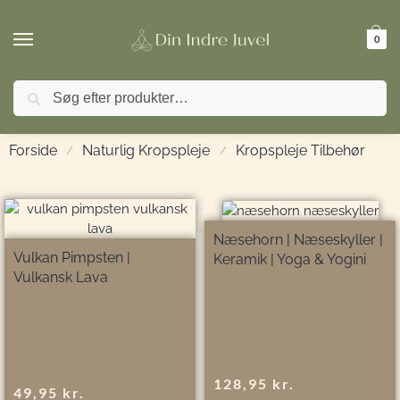
0
Søg
🚚 FRI FRAGT ved køb over 499,- | ⭐ TrustPilot 4,9 
Forside
Naturlig Kropspleje
Kropspleje Tilbehør
/
/
Næsehorn | Næseskyller |
Vulkan Pimpsten |
Keramik | Yoga & Yogini
Vulkansk Lava
128,95
kr.
49,95
kr.