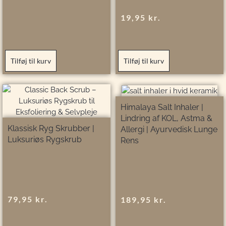
19,95
kr.
Tilføj til kurv
Tilføj til kurv
Himalaya Salt Inhaler |
Lindring af KOL, Astma &
Klassisk Ryg Skrubber |
Allergi | Ayurvedisk Lunge
Luksuriøs Rygskrub
Rens
79,95
kr.
189,95
kr.