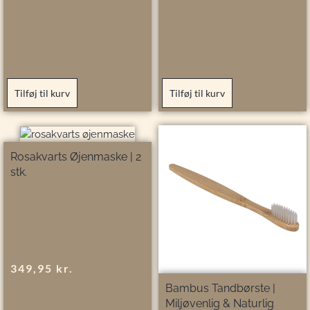
Tilføj til kurv
Tilføj til kurv
Rosakvarts Øjenmaske | 2
stk.
349,95
kr.
Bambus Tandbørste |
Miljøvenlig & Naturlig