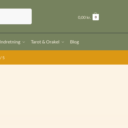
Søg
kr.
0,00
0
 Indretning
Tarot & Orakel
Blog