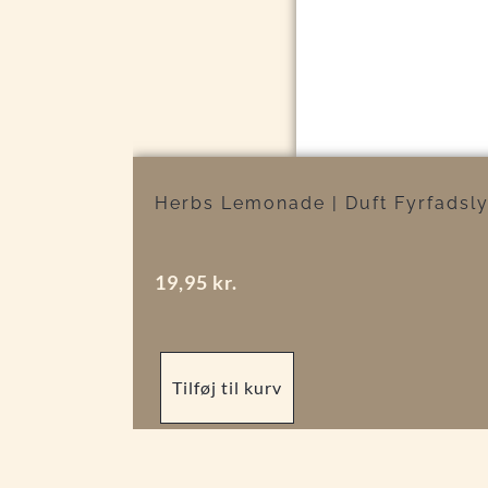
Herbs Lemonade | Duft Fyrfadslys
19,95
kr.
Tilføj til kurv