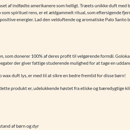
set af indfødte amerikanere som helligt. Træets unikke duft med bå
som spirituel rens, er et ældgammelt ritual, som eftersigende fjern
e positive energier. Lad den velduftende og aromatiske Palo Santo 
en, som donerer 100% af deres profit til velgørende formål. Golok
t legater der giver fattige studerende mulighed for at tage en uddan
 wax duft lys, er med til at sikre en bedre fremtid for disse børn!
 dette produkt er, udelukkende høstet fra etiske og bæredygtige ki
stand af børn og dyr