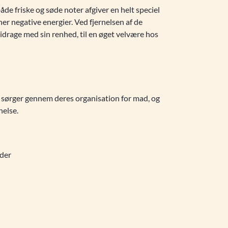
de friske og søde noter afgiver en helt speciel
er negative energier. Ved fjernelsen af de
bidrage med sin renhed, til en øget velvære hos
a sørger gennem deres organisation for mad, og
nelse.
lder