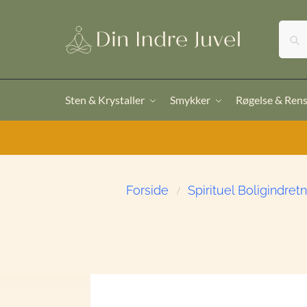
Sten & Krystaller
Smykker
Røgelse & Ren
Forside
Spirituel Boligindret
/