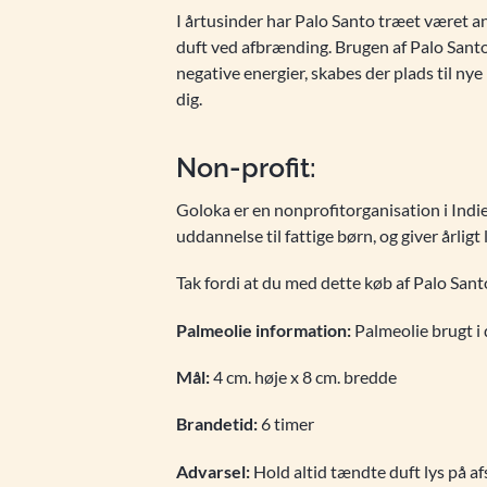
I årtusinder har Palo Santo træet været an
duft ved afbrænding. Brugen af Palo Santo 
negative energier, skabes der plads til ny
dig.
Non-profit:
Goloka er en nonprofitorganisation i Indi
uddannelse til fattige børn, og giver årlig
Tak fordi at du med dette køb af Palo Santo
Palmeolie information:
Palmeolie brugt i
Mål:
4 cm. høje x 8 cm. bredde
Brandetid:
6 timer
Advarsel:
Hold altid tændte duft lys på af