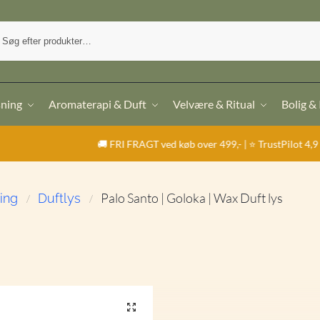
sning
Aromaterapi & Duft
Velvære & Ritual
Bolig &
🚚 FRI FRAGT ved køb over 499,- | ⭐ TrustPilot 4,9 / 5
Palo Santo | Goloka | Wax Duft lys
ning
Duftlys
/
/