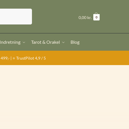
Søg
kr.
0,00
0
 Indretning
Tarot & Orakel
Blog
tPilot 4,9 / 5