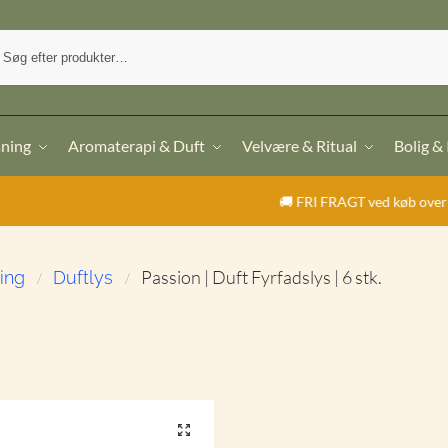
sning
Aromaterapi & Duft
Velvære & Ritual
Bolig &
🚚 FRI FRAGT ved køb over 499,- | ⭐ Trus
Passion | Duft Fyrfadslys | 6 stk.
ning
Duftlys
/
/