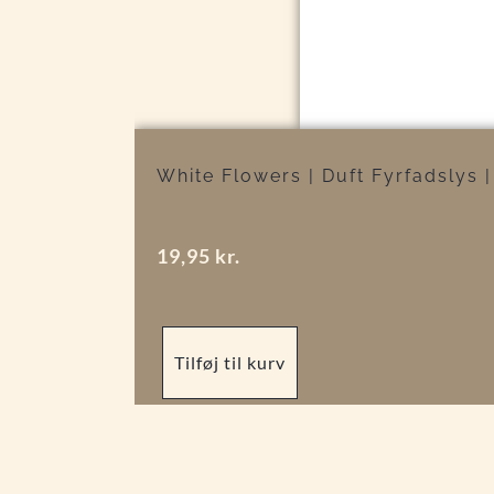
White Flowers | Duft Fyrfadslys | 
19,95
kr.
Tilføj til kurv