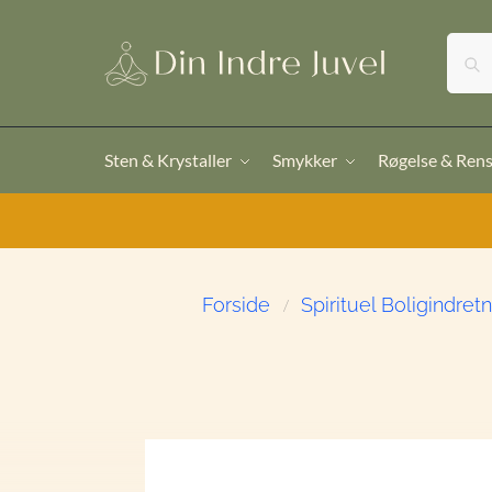
Sten & Krystaller
Smykker
Røgelse & Ren
Forside
Spirituel Boligindret
/