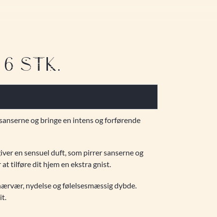
 6 STK.
 sanserne og bringe en intens og forførende
giver en sensuel duft, som pirrer sanserne og
at tilføre dit hjem en ekstra gnist.
l nærvær, nydelse og følelsesmæssig dybde.
t.