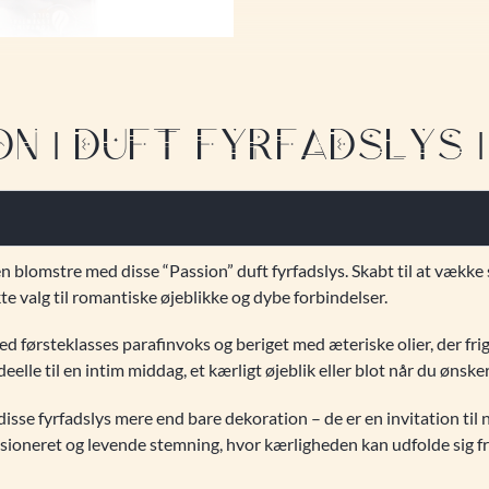
N | DUFT FYRFADSLYS |
 blomstre med disse “Passion” duft fyrfadslys. Skabt til at vække
ekte valg til romantiske øjeblikke og dybe forbindelser.
ed førsteklasses parafinvoks og beriget med æteriske olier, der fri
lle til en intim middag, et kærligt øjeblik eller blot når du ønsker 
isse fyrfadslys mere end bare dekoration – de er en invitation ti
assioneret og levende stemning, hvor kærligheden kan udfolde sig fri