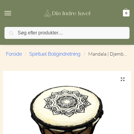
0
Søg
FRAGT ved køb over 499,- | ⭐ TrustPilot 4,9 / 5
Mandala | Djembe Tromme | 15 cm.
Forside
Spirituel Boligindretning
/
/