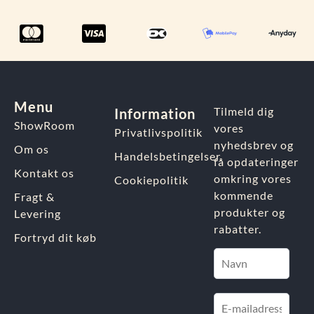
Menu
Tilmeld dig
Information
ShowRoom
vores
Privatlivspolitik
nyhedsbrev og
Om os
Handelsbetingelser
få opdateringer
Kontakt os
omkring vores
Cookiepolitik
kommende
Fragt &
produkter og
Levering
rabatter.
Fortryd dit køb