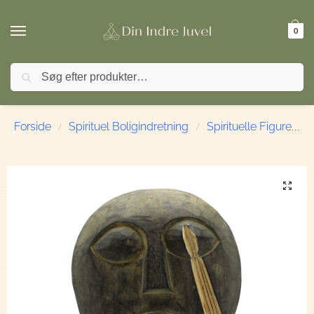
0
Søg
🚚 FRI FRAGT ved køb over 499,- | ⭐ TrustPilot 4,9 / 5
Forside
Spirituel Boligindretning
Spirituelle Figurer & Dekoration
/
/