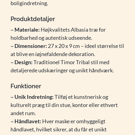
boligindretning.
Produktdetaljer
– Materiale:
Højkvalitets Albasia træ for
holdbarhed og autentisk udseende.
– Dimensioner:
27 x 20 x 9 cm – ideel størrelse til
at blive en iøjnefaldende dekoration.
– Design:
Traditionel Timor Tribal stil med
detaljerede udskæringer og unikt håndværk.
Funktioner
– Unik Indretning:
Tilføj et kunstnerisk og
kulturelt præg til din stue, kontor eller ethvert
andet rum.
– Håndlavet:
Hver maske er omhyggeligt
håndlavet, hvilket sikrer, at du får et unikt