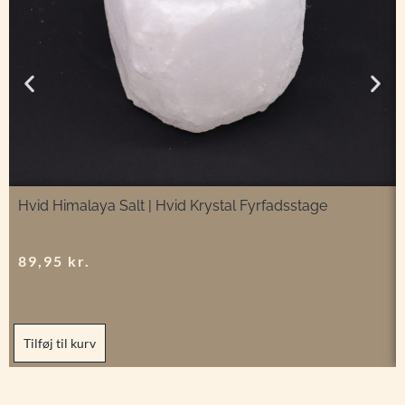
Hvid Himalaya Salt | Hvid Krystal Fyrfadsstage
89,95
kr.
Tilføj til kurv