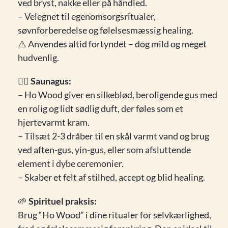
ved bryst, nakke eller på håndled.
– Velegnet til egenomsorgsritualer,
søvnforberedelse og følelsesmæssig healing.
⚠️ Anvendes altid fortyndet – dog mild og meget
hudvenlig.
🧖‍♀️
Saunagus:
– Ho Wood giver en silkeblød, beroligende gus med
en rolig og lidt sødlig duft, der føles som et
hjertevarmt kram.
– Tilsæt 2-3 dråber til en skål varmt vand og brug
ved aften-gus, yin-gus, eller som afsluttende
element i dybe ceremonier.
– Skaber et felt af stilhed, accept og blid healing.
🌱
Spirituel praksis:
Brug “Ho Wood” i dine ritualer for selvkærlighed,