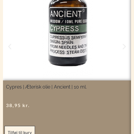
Cypres | Æterisk olie | Ancient | 10 ml.
38,95
kr.
Tilføj til kurv