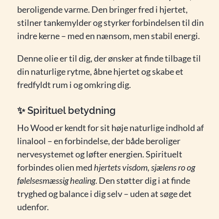
beroligende varme. Den bringer fred i hjertet,
stilner tankemylder og styrker forbindelsen til din
indre kerne – med en nænsom, men stabil energi.
Denne olie er til dig, der ønsker at finde tilbage til
din naturlige rytme, åbne hjertet og skabe et
fredfyldt rum i og omkring dig.
✨
Spirituel betydning
Ho Wood er kendt for sit høje naturlige indhold af
linalool – en forbindelse, der både beroliger
nervesystemet og løfter energien. Spirituelt
forbindes olien med
hjertets visdom, sjælens ro og
følelsesmæssig healing
. Den støtter dig i at finde
tryghed og balance i dig selv – uden at søge det
udenfor.