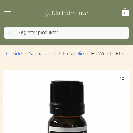
0
Søg
🚚 FRI FRAGT ved køb over 499,- | ⭐ TrustPilot 4,9 / 5
Ho Wood | Æterisk olie | 10 ml.
Forside
Saunagus
Æterisk Olie
/
/
/