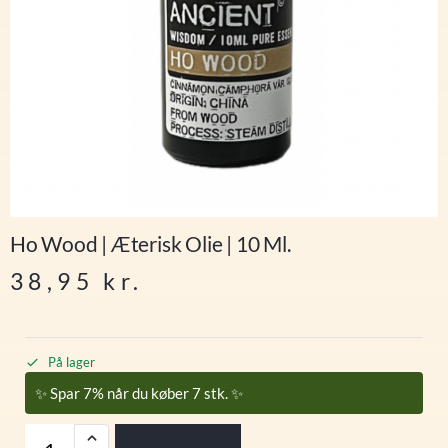
Ho Wood | Æterisk Olie | 10 Ml.
38,95
kr.
På lager
✨ Spar 7% når du køber 7 stk. ✨