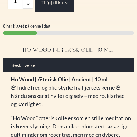
Tilføj til kurv
8 har kigget på denne i dag
HO WOOD | ÆTERISK OLIE | 10 ML.
Beskrivelse
Ho Wood | Æterisk Olie | Ancient | 10 ml
🌸 Indre fred og blid styrke fra hjertets kerne 🌸
Når du ønsker at hvile i dig selv – med ro, klarhed
og kærlighed.
“Ho Wood” æterisk olie er som en stille meditation
i skovens lysning. Dens milde, blomstertræ-agtige
duft minder om rosentræ, men med en dybere,