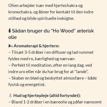
Olien arbejder især med hjertechakra og
kronechakra, og åbner for kontakt til den indre
stilhed og blide spirituelle indsigter.
🕯️
Sådan bruger du “Ho Wood” æterisk
olie
🌬️
Aromaterapi & hjertero:
– Tilsæt 3-5 dråber i en diffuser og lad rummet
fyldes med ro, kærlighed og nærvær.
– Perfekt til meditation, efter en lang dag, ved
indre uro eller når du har brug for at “lande”.
– Skaber en blød og beskyttet atmosfære – både
fysisk og energetisk.
💧
Hud og hjertepleje (altid fortyndet):
– Bland 1-2 dråber i en bæreolie og påfør nænsomt