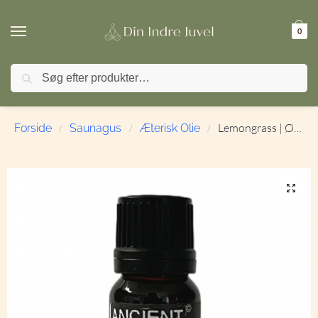
0
Søg
🚚 FRI FRAGT ved køb over 499,- | ⭐ TrustPilot 4,9 / 5
Lemongrass | Økologisk | Æterisk olie | 10 ml.
Forside
Saunagus
Æterisk Olie
/
/
/