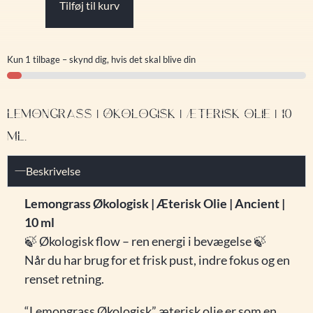
Tilføj til kurv
Kun 1 tilbage – skynd dig, hvis det skal blive din
LEMONGRASS | ØKOLOGISK | ÆTERISK OLIE | 10
ML.
Beskrivelse
Lemongrass Økologisk | Æterisk Olie | Ancient |
10 ml
🍃 Økologisk flow – ren energi i bevægelse 🍃
Når du har brug for et frisk pust, indre fokus og en
renset retning.
“Lemongrass Økologisk” æterisk olie er som en