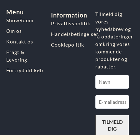
Menu
Tilmeld dig
Information
ShowRoom
vores
Privatlivspolitik
nyhedsbrev og
Om os
Handelsbetingelser
få opdateringer
Kontakt os
omkring vores
Cookiepolitik
kommende
Fragt &
produkter og
Levering
rabatter.
Fortryd dit køb