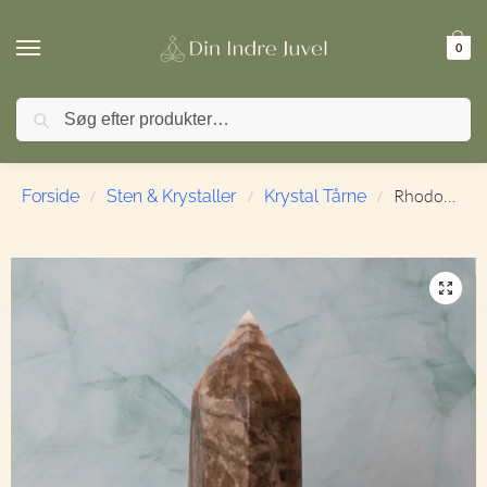
0
Søg
 ved køb over 499,- | ⭐ TrustPilot 4,9 / 5
Rhodonit | Tårn 2 | 14,5 cm. | 538 g.
Forside
Sten & Krystaller
Krystal Tårne
/
/
/