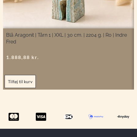
Blå Aragonit | Tårn 1 | XXL | 30 cm. | 2204 g. | Ro | Indre
Fred
1.888,88
kr.
Tilføj til kurv