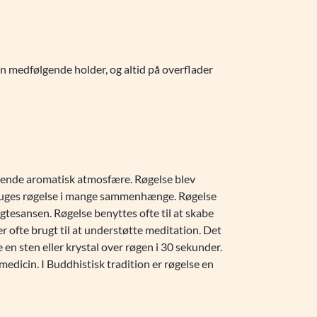
en medfølgende holder, og altid på overflader
ftende aromatisk atmosfære. Røgelse blev
g bruges røgelse i mange sammenhænge. Røgelse
gtesansen. Røgelse benyttes ofte til at skabe
er ofte brugt til at understøtte meditation. Det
 en sten eller krystal over røgen i 30 sekunder.
 medicin. I Buddhistisk tradition er røgelse en