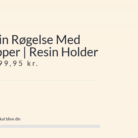
sin Røgelse Med
pper | Resin Holder
99,95
kr.
kal blive din