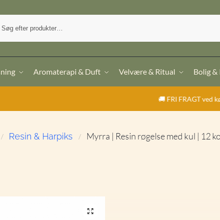
sning
Aromaterapi & Duft
Velvære & Ritual
Bolig &
🚚 FRI FRAGT ved køb over 499,- | ⭐
Myrra | Resin røgelse med kul | 12 k
Resin & Harpiks
/
/