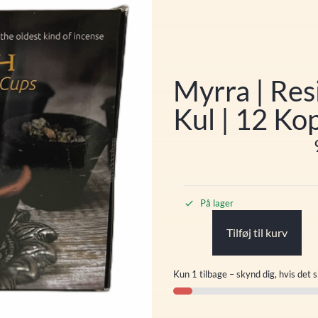
Myrra | Re
Kul | 12 Ko
På lager
Tilføj til kurv
Kun 1 tilbage – skynd dig, hvis det s