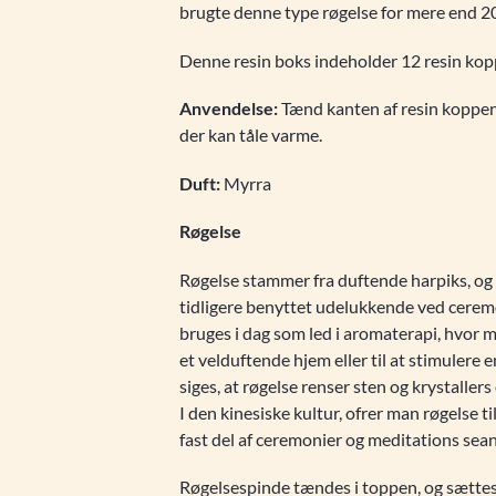
brugte denne type røgelse for mere end 20
Denne resin boks indeholder 12 resin koppe
Anvendelse:
Tænd kanten af resin koppen,
der kan tåle varme.
Duft:
Myrra
Røgelse
Røgelse stammer fra duftende harpiks, og
tidligere benyttet udelukkende ved ceremo
bruges i dag som led i aromaterapi, hvor 
et velduftende hjem eller til at stimulere 
siges, at røgelse renser sten og krystaller
I den kinesiske kultur, ofrer man røgelse ti
fast del af ceremonier og meditations sean
Røgelsespinde tændes i toppen, og sættes 