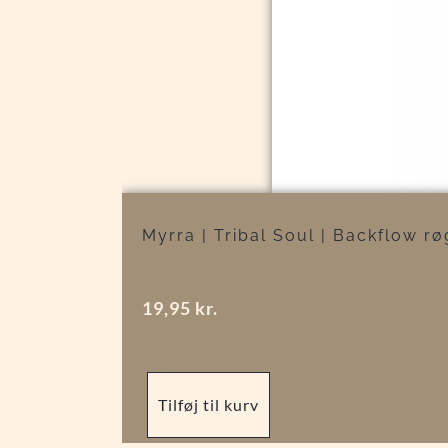
Myrra | Tribal Soul | Backflow r
19,95
kr.
Tilføj til kurv