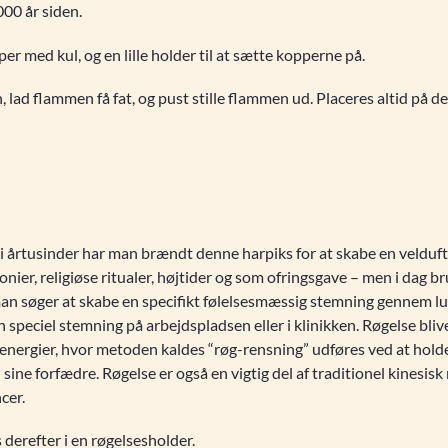
00 år siden.
r med kul, og en lille holder til at sætte kopperne på.
 lad flammen få fat, og pust stille flammen ud. Placeres altid på d
 i årtusinder har man brændt denne harpiks for at skabe en veldu
nier, religiøse ritualer, højtider og som ofringsgave – men i da
man søger at skabe en specifikt følelsesmæssig stemning gennem lu
en speciel stemning på arbejdspladsen eller i klinikken. Røgelse bliv
s energier, hvor metoden kaldes “røg-rensning” udføres ved at holde
l sine forfædre. Røgelse er også en vigtig del af traditionel kinesisk
cer.
derefter i en røgelsesholder.