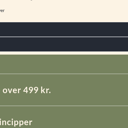
ver
 over 499 kr.
rincipper