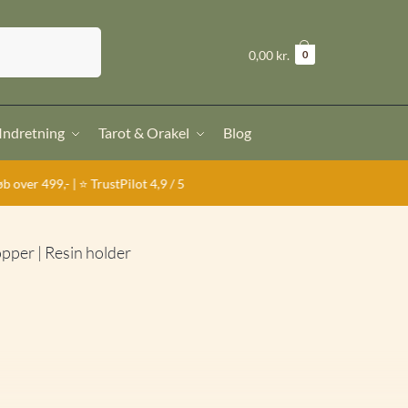
Søg
kr.
0,00
0
 Indretning
Tarot & Orakel
Blog
 TrustPilot 4,9 / 5
opper | Resin holder