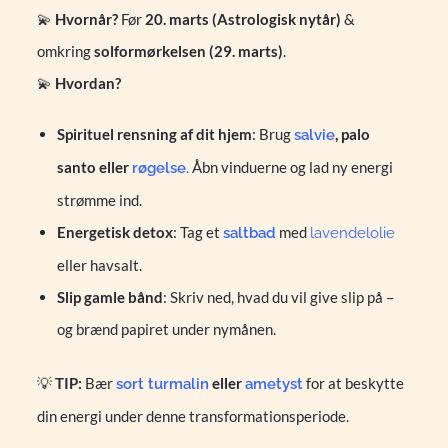
💫
Hvornår?
Før
20. marts (Astrologisk nytår)
&
omkring
solformørkelsen (29. marts)
.
💫
Hvordan?
Spirituel rensning af dit hjem
: Brug
, palo
salvie
santo eller
.
Åbn vinduerne og lad ny energi
røgelse
strømme ind.
Energetisk detox
: Tag et
med
saltbad
lavendelolie
eller havsalt.
Slip gamle bånd
: Skriv ned, hvad du vil give slip på –
og brænd papiret under nymånen.
💡
TIP:
Bær
eller
for at beskytte
sort turmalin
ametyst
din energi under denne transformationsperiode.