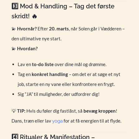
3️⃣ Mod & Handling – Tag det første
skridt! 🔥
💫
Hvornår?
Efter
20. marts
, når Solen går i Vædderen –
den ultimative nye start.
💫
Hvordan?
Lav en
to-do liste
over dine mål og drømme.
Tag en
konkret handling
– om det er at søge et nyt
job, starte en ny vane eller konfrontere en frygt.
Sig “JA” til muligheder, der udfordrer dig!
💡
TIP:
Hvis du føler dig fastlåst, så
bevæg kroppen
!
Dans, træn eller lav
for at få energien til at flyde.
yoga
4️⃣ Ritualer & Manifestation –