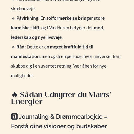
skæbneveje.
🔹
Påvirkning:
En
solformørkelse bringer store
karmiske skift
, og i Vædderen betyder det
mod,
lederskab og nye livsveje
.
🔹
Råd:
Dette er en
meget kraftfuld tid til
manifestation
, men også en periode, hvor universet kan
skubbe dig i en uventet retning. Vær åben for nye
muligheder.
🔥 Sådan Udnytter du Marts’
Energier
1️⃣ Journaling & Drømmearbejde –
Forstå dine visioner og budskaber