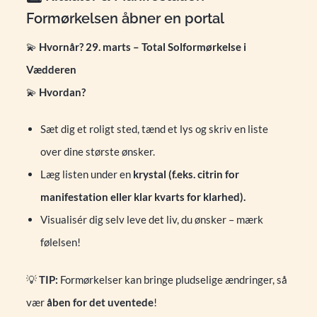
Formørkelsen åbner en portal
💫
Hvornår?
29. marts – Total Solformørkelse i
Vædderen
💫
Hvordan?
Sæt dig et roligt sted, tænd et lys og skriv en liste
over dine største ønsker.
Læg listen under en
krystal (f.eks. citrin for
manifestation eller klar kvarts for klarhed).
Visualisér dig selv leve det liv, du ønsker – mærk
følelsen!
💡
TIP:
Formørkelser kan bringe pludselige ændringer, så
vær
åben for det uventede
!