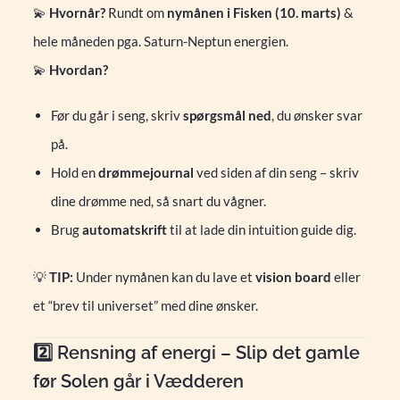
💫
Hvornår?
Rundt om
nymånen i Fisken (10. marts)
&
hele måneden pga. Saturn-Neptun energien.
💫
Hvordan?
Før du går i seng, skriv
spørgsmål ned
, du ønsker svar
på.
Hold en
drømmejournal
ved siden af din seng – skriv
dine drømme ned, så snart du vågner.
Brug
automatskrift
til at lade din intuition guide dig.
💡
TIP:
Under nymånen kan du lave et
vision board
eller
et “brev til universet” med dine ønsker.
2️⃣ Rensning af energi – Slip det gamle
før Solen går i Vædderen