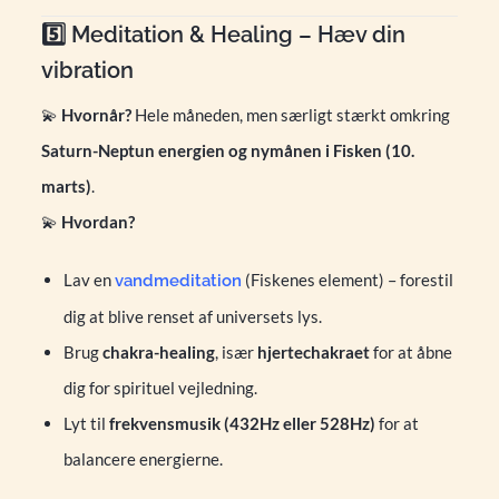
5️⃣ Meditation & Healing – Hæv din
vibration
💫
Hvornår?
Hele måneden, men særligt stærkt omkring
Saturn-Neptun energien og nymånen i Fisken (10.
marts)
.
💫
Hvordan?
Lav en
(Fiskenes element) – forestil
vandmeditation
dig at blive renset af universets lys.
Brug
chakra-healing
, især
hjertechakraet
for at åbne
dig for spirituel vejledning.
Lyt til
frekvensmusik (432Hz eller 528Hz)
for at
balancere energierne.