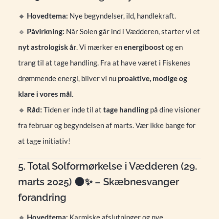
🔹
Hovedtema:
Nye begyndelser, ild, handlekraft.
🔹
Påvirkning:
Når Solen går ind i Vædderen, starter vi et
nyt astrologisk år
. Vi mærker en
energiboost
og en
trang til at tage handling. Fra at have været i Fiskenes
drømmende energi, bliver vi nu
proaktive, modige og
klare i vores mål
.
🔹
Råd:
Tiden er inde til at
tage handling
på dine visioner
fra februar og begyndelsen af marts. Vær ikke bange for
at tage initiativ!
5. Total Solformørkelse i Vædderen (29.
marts 2025) 🌑✨ – Skæbnesvanger
forandring
🔹
Hovedtema:
Karmiske afslutninger og nye