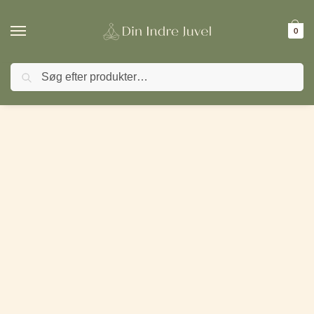
0
Søg
🚚 FRI FRAGT ved køb over 499,- | ⭐ TrustPilot 4,9 / 5