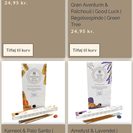
24,95
kr.
Grøn Aventurin &
Patchouli | Good Luck |
Røgelsespinde | Green
Tree
24,95
kr.
Tilføj til kurv
Tilføj til kurv
Karneol & Palo Santo |
Ametyst & Lavendel |