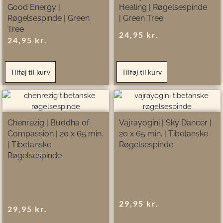
Good Energy |
Healing | Røgelsespinde
Røgelsespinde | Green
| Green Tree
Tree
24,95
kr.
24,95
kr.
Tilføj til kurv
Tilføj til kurv
Chenrezig | Buddha of
Vajrayogini | Sky Dancer |
Compassion | 20 x 65 min.
20 x 65 min. | Tibetanske
| Tibetanske
Røgelsespinde
Røgelsespinde
29,95
kr.
29,95
kr.