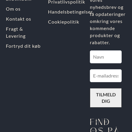
Privatlivspolitik
nyhedsbrev og
Om os
Handelsbetingelser
få opdateringer
Kontakt os
omkring vores
Cookiepolitik
kommende
Fragt &
produkter og
Levering
rabatter.
Fortryd dit køb
FIND
OS PÅ