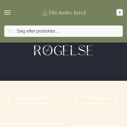
0
Søg
🚚 FRI FRAGT ved køb over 499,- | ⭐ TrustPilot 4,9 / 
RØGELSE
Røgelsespinde
Urterøgelse