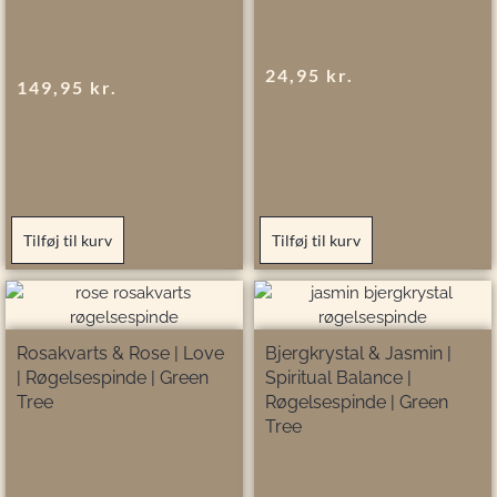
24,95
kr.
149,95
kr.
Tilføj til kurv
Tilføj til kurv
Rosakvarts & Rose | Love
Bjergkrystal & Jasmin |
| Røgelsespinde | Green
Spiritual Balance |
Tree
Røgelsespinde | Green
Tree