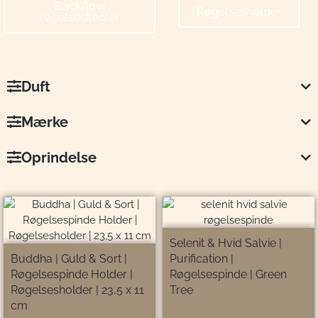
Backflow
Røgelsesholder
røgelseskegler
Duft
Mærke
Oprindelse
Selenit & Hvid Salvie |
Buddha | Guld & Sort |
Purification |
Røgelsespinde Holder |
Røgelsespinde | Green
Røgelsesholder | 23,5 x 11
Tree
cm