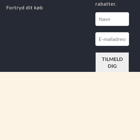
rabatter.
Fortryd dit køb
FIND
OS PÅ
Din Indre Juvel APS.
Østergade 11, 4930 Maribo