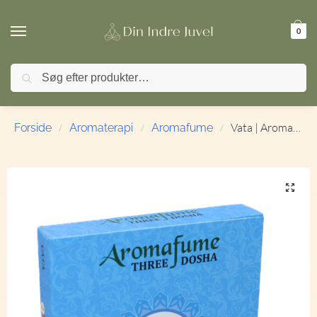
0
Søg
🚚 FRI FRAGT ved køb over 499,- | ⭐ TrustPilot 4,9 / 5
Vata | Aromafume | Ayurveda | 9 Briketter
Forside
Aromaterapi
Aromafume
/
/
/