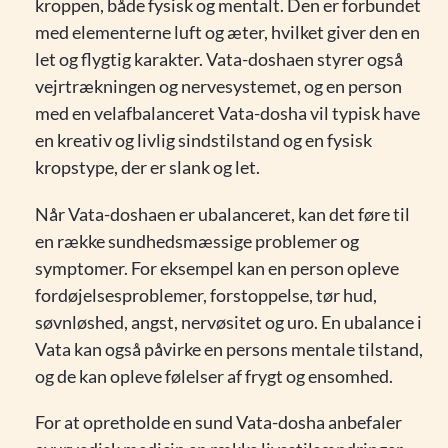
kroppen, både fysisk og mentalt. Den er forbundet
med elementerne luft og æter, hvilket giver den en
let og flygtig karakter. Vata-doshaen styrer også
vejrtrækningen og nervesystemet, og en person
med en velafbalanceret Vata-dosha vil typisk have
en kreativ og livlig sindstilstand og en fysisk
kropstype, der er slank og let.
Når Vata-doshaen er ubalanceret, kan det føre til
en række sundhedsmæssige problemer og
symptomer. For eksempel kan en person opleve
fordøjelsesproblemer, forstoppelse, tør hud,
søvnløshed, angst, nervøsitet og uro. En ubalance i
Vata kan også påvirke en persons mentale tilstand,
og de kan opleve følelser af frygt og ensomhed.
For at opretholde en sund Vata-dosha anbefaler