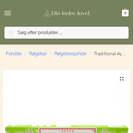
0
Søg
🚚 FRI FRAGT ved køb over 499,- | ⭐ TrustPilot 4,9 / 5
Traditional Ayurveda | Satya | Røgelsespinde
Forside
Røgelse
Røgelsespinde
/
/
/