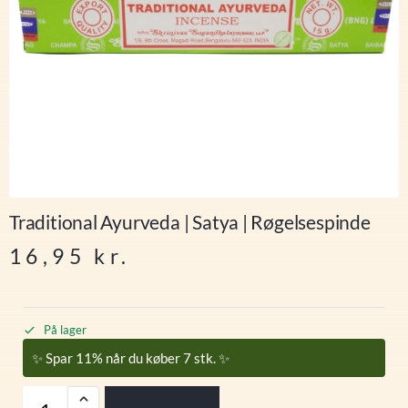
Traditional Ayurveda | Satya | Røgelsespinde
16,95
kr.
På lager
✨ Spar 11% når du køber 7 stk. ✨