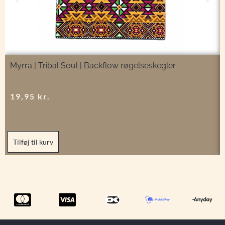
Myrra | Tribal Soul | Backflow røgelseskegler
19,95
kr.
Tilføj til kurv