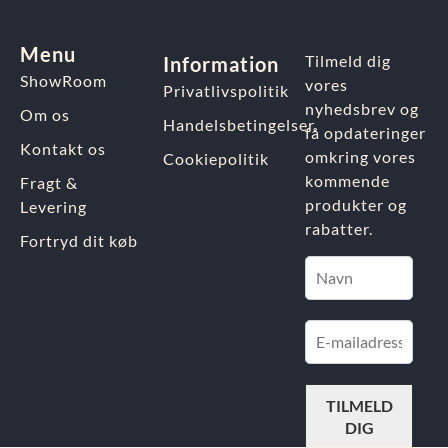
Menu
Tilmeld dig
Information
ShowRoom
vores
Privatlivspolitik
nyhedsbrev og
Om os
Handelsbetingelser
få opdateringer
Kontakt os
omkring vores
Cookiepolitik
kommende
Fragt &
produkter og
Levering
rabatter.
Fortryd dit køb