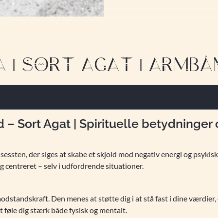
| SORT AGAT | ARMBÅND 
– Sort Agat | Spirituelle betydninger 
sessten, der siges at skabe et skjold mod negativ energi og psyki
og centreret – selv i udfordrende situationer.
dstandskraft. Den menes at støtte dig i at stå fast i dine værdie
t føle dig stærk både fysisk og mentalt.