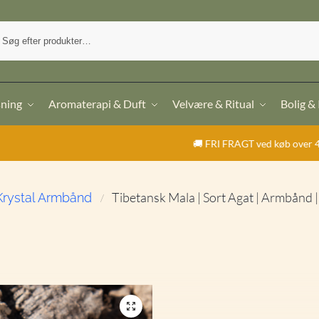
sning
Aromaterapi & Duft
Velvære & Ritual
Bolig &
🚚 FRI FRAGT ved køb over 499,- | ⭐ TrustPilot 
Tibetansk Mala | Sort Agat | Armbånd |
Krystal Armbånd
/