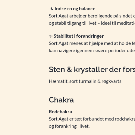
🧘
Indre ro og balance
Sort Agat arbejder beroligende på sindet o
og stabil tilgang til livet – ideel til medit
✨
Stabilitet i forandringer
Sort Agat menes at hjælpe med at holde fød
kan navigere igennem svære perioder uden
Sten & krystaller der fo
Hæmatit, sort turmalin & røgkvarts
Chakra
Rodchakra
Sort Agat er tæt forbundet med rodchakraet
og forankring i livet.