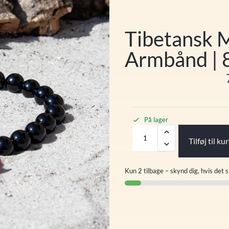
Tibetansk M
Armbånd | 
På lager
Tilføj til ku
Kun 2 tilbage – skynd dig, hvis det s