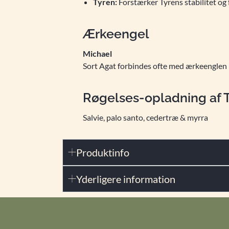
Tyren:
Forstærker Tyrens stabilitet og 
Ærkeengel
Michael
Sort Agat forbindes ofte med ærkeenglen M
Røgelses-opladning af T
Salvie, palo santo, cedertræ & myrra
Produktinfo
Yderligere information