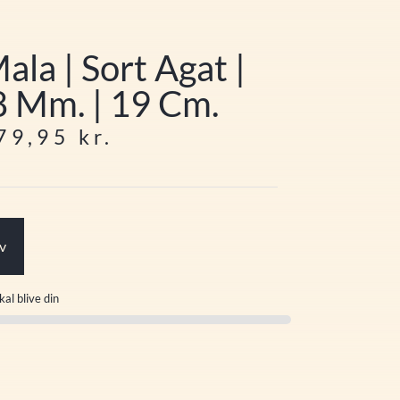
ala | Sort Agat |
8 Mm. | 19 Cm.
79,95
kr.
rv
kal blive din