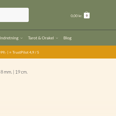
Søg
kr.
0,00
0
 Indretning
Tarot & Orakel
Blog
4,9 / 5
 8 mm. | 19 cm.