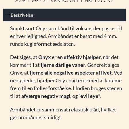
SORT ONYX | ARMBÅND | 4 MM. | 21 CM.
Beskrivelse
Smukt sort Onyx armbånd til voksne, der passer til
enhver lejlighed. Armbåndet er besat med 4 mm.
runde kugleformet ædelsten.
Det siges, at
Onyx
er en
effektiv hjælper
, når det
kommer til at
fjerne dårlige vaner
. Generelt siges
Onyx, at
fjerne alle negative aspekter af livet
. Ved
uenigheder, hjælper Onyx parterne med at komme
frem til en fælles forståelse. I Indien bruges stenen
til at
afværge negativ magi
, og
“evil eye”
.
Armbåndet er sammensat i elastisk tråd, hvilket
gør armbåndet smidigt.