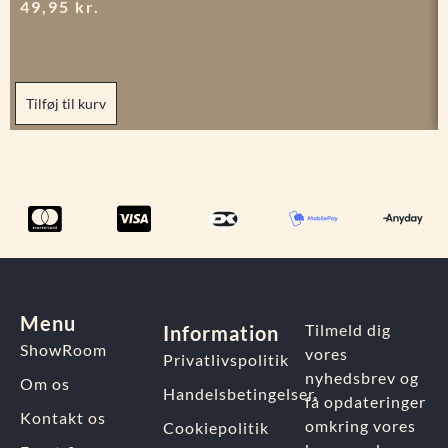
49,95
kr.
Tilføj til kurv
Menu
Tilmeld dig
Information
ShowRoom
vores
Privatlivspolitik
nyhedsbrev og
Om os
Handelsbetingelser
få opdateringer
Kontakt os
omkring vores
Cookiepolitik