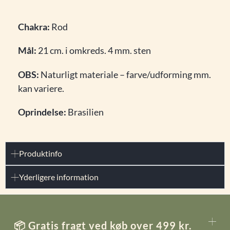
Chakra:
Rod
Mål:
21 cm. i omkreds. 4 mm. sten
OBS:
Naturligt materiale – farve/udforming mm.
kan variere.
Oprindelse:
Brasilien
Produktinfo
Yderligere information
📦 Gratis fragt ved køb over 499 kr.