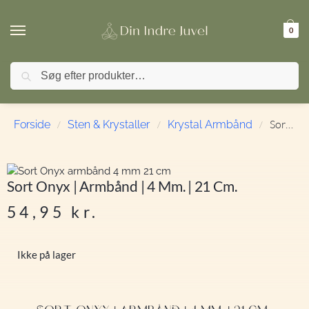
0
Søg
🚚 FRI FRAGT ved køb over 499,- | ⭐ TrustPilot 4,9 / 5
Sort Onyx | Armbånd | 4 mm. | 21 cm.
Forside
Sten & Krystaller
Krystal Armbånd
/
/
/
Sort Onyx | Armbånd | 4 Mm. | 21 Cm.
54,95
kr.
Ikke på lager