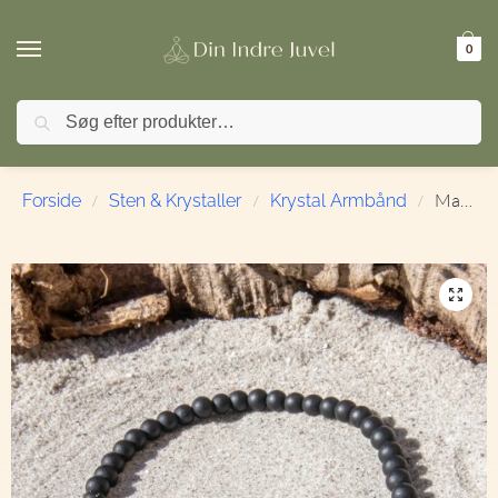
0
Søg
🚚 FRI FRAGT ved køb over 499,- | ⭐ TrustPilot 4,9 / 5
Mat Sort Onyx | Armbånd | 4 mm. | 19 cm.
Forside
Sten & Krystaller
Krystal Armbånd
/
/
/