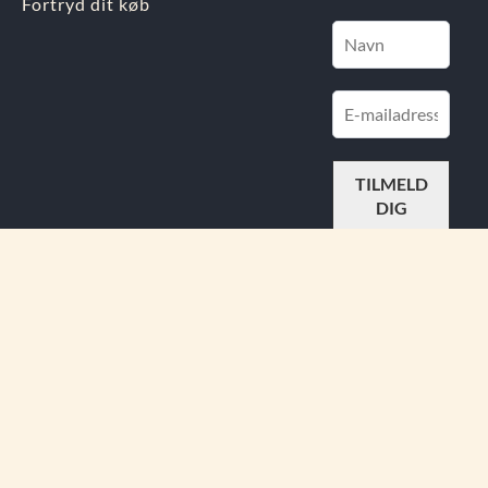
Fortryd dit køb
FIND
OS PÅ
Din Indre Juvel APS.
Østergade 11, 4930 Maribo
info@dinindrejuvel.dk
CVR nr.: 44727773