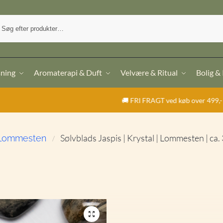
sning
Aromaterapi & Duft
Velvære & Ritual
Bolig &
🚚 FRI FRAGT ved køb over 499,- | ⭐ TrustPilot 4,9 
Sølvblads Jaspis | Krystal | Lommesten | ca.
Lommesten
/