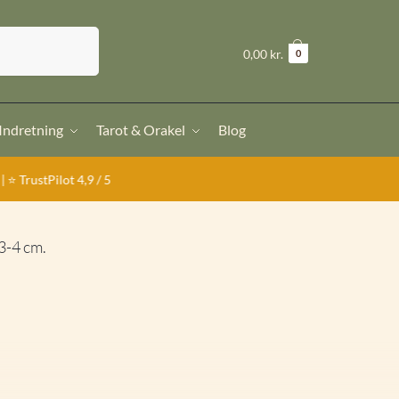
Søg
kr.
0,00
0
 Indretning
Tarot & Orakel
Blog
/ 5
 3-4 cm.