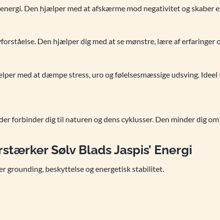
 energi. Den hjælper med at afskærme mod negativitet og skaber et 
lvforståelse. Den hjælper dig med at se mønstre, lære af erfaringer
lper med at dæmpe stress, uro og følelsesmæssige udsving. Ideel ti
der forbinder dig til naturen og dens cyklusser. Den minder dig om 
rstærker Sølv Blads Jaspis’ Energi
r grounding, beskyttelse og energetisk stabilitet.