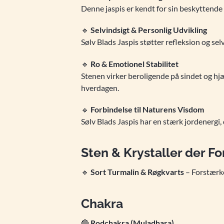
Denne jaspis er kendt for sin beskyttende
🔹
Selvindsigt & Personlig Udvikling
Sølv Blads Jaspis støtter refleksion og se
🔹
Ro & Emotionel Stabilitet
Stenen virker beroligende på sindet og hjæ
hverdagen.
🔹
Forbindelse til Naturens Visdom
Sølv Blads Jaspis har en stærk jordenergi, 
Sten & Krystaller der Fo
🔹
Sort Turmalin & Røgkvarts
– Forstærke
Chakra
🔴
Rodchakra (Muladhara)