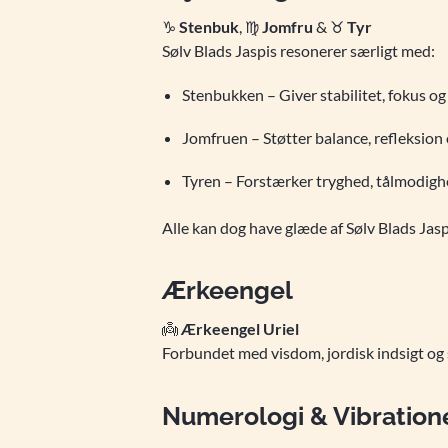
♑
Stenbuk
, ♍
Jomfru
& ♉
Tyr
Sølv Blads Jaspis resonerer særligt med:
Stenbukken – Giver stabilitet, fokus og 
Jomfruen – Støtter balance, refleksion 
Tyren – Forstærker tryghed, tålmodighe
Alle kan dog have glæde af Sølv Blads Jasp
Ærkeengel
👼
Ærkeengel Uriel
Forbundet med visdom, jordisk indsigt og s
Numerologi & Vibratione