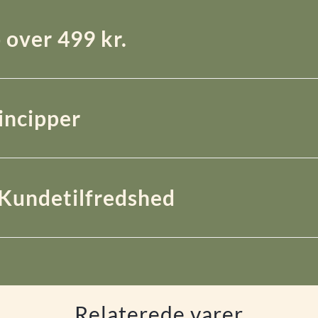
 over 499 kr.
rincipper
Kundetilfredshed
Relaterede varer