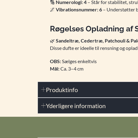
🔢
Numerologi: 4
– Står for stabilitet, st
🌌
Vibrationsnummer: 6
– Understøtter b
Røgelses Opladning af S
🌿
Sandeltræ, Cedertræ, Patchouli & Pal
Disse dufte er ideelle til rensning og opl
OBS:
Sælges enkeltvis
Mål:
Ca. 3–4 cm
Produktinfo
Yderligere information