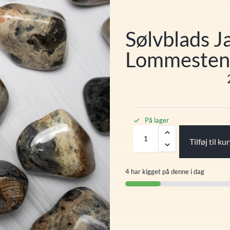
Sølvblads Ja
Lommesten 
På lager
Tilføj til ku
4 har kigget på denne i dag