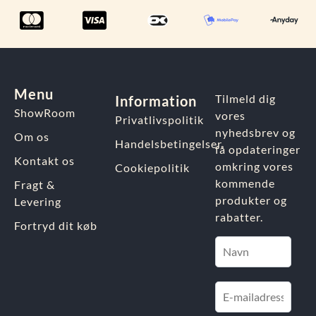
Menu
Tilmeld dig
Information
ShowRoom
vores
Privatlivspolitik
nyhedsbrev og
Om os
Handelsbetingelser
få opdateringer
Kontakt os
omkring vores
Cookiepolitik
kommende
Fragt &
produkter og
Levering
rabatter.
Fortryd dit køb