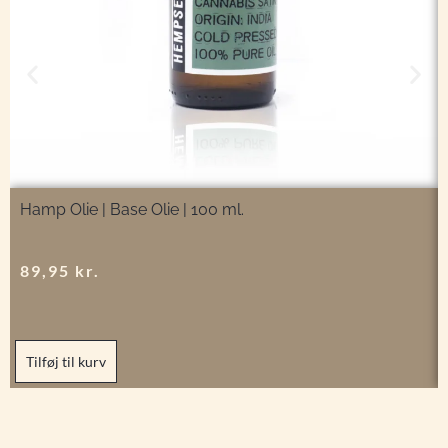
Hamp Olie | Base Olie | 100 ml.
89,95
kr.
Tilføj til kurv