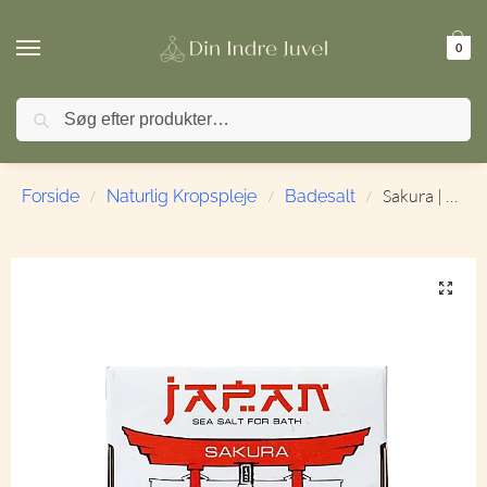
0
Søg
🚚 FRI FRAGT ved køb over 499,- | ⭐ TrustPilot 4,9 / 5
Sakura | Kirsebærblomst | Saules Fabrika | Badesalt i Japansk Stil
Forside
Naturlig Kropspleje
Badesalt
/
/
/