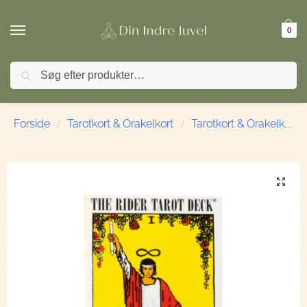
0
Søg
🚚 FRI FRAGT ved køb over 499,- | ⭐ TrustPilot 4,9 /
Forside
Tarotkort & Orakelkort
Tarotkort & Orakelkort
/
/