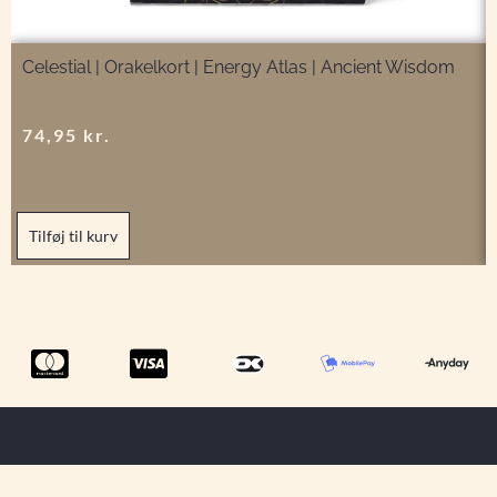
Celestial | Orakelkort | Energy Atlas | Ancient Wisdom
74,95
kr.
Tilføj til kurv
Menu
Tilmeld dig
Information