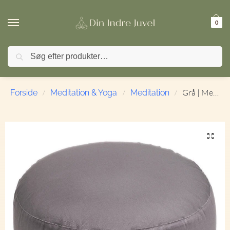
0
Søg
🚚 FRI FRAGT ved køb over 499,- | ⭐ TrustPilot 4,9 / 5
Grå | Meditationspude | Økologisk
Forside
Meditation & Yoga
Meditation
/
/
/