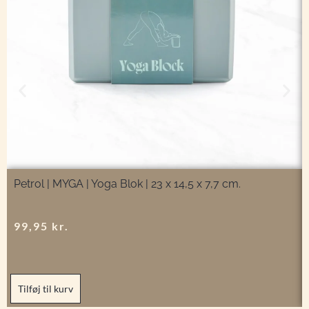
Petrol | MYGA | Yoga Blok | 23 x 14,5 x 7,7 cm.
99,95
kr.
Tilføj til kurv