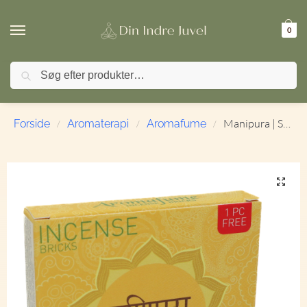
0
Søg
🚚 FRI FRAGT ved køb over 499,- | ⭐ TrustPilot 4,9 / 5
Manipura | Solar Plexus Chakra | Aromafume | 9 Briketter
Forside
Aromaterapi
Aromafume
/
/
/