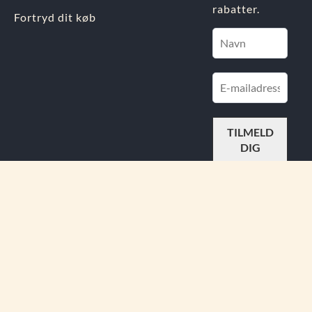
rabatter.
Fortryd dit køb
FIND
OS PÅ
Din Indre Juvel APS.
Østergade 11, 4930 Maribo