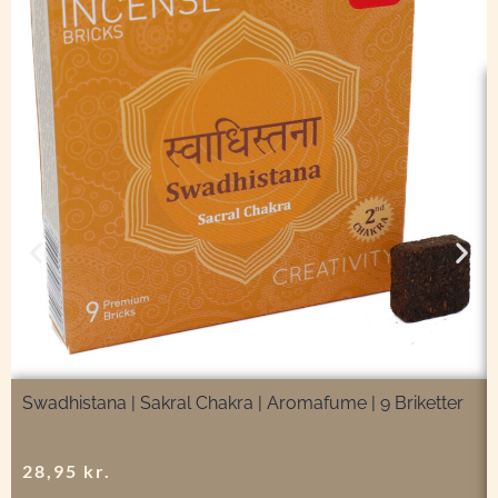
Swadhistana | Sakral Chakra | Aromafume | 9 Briketter
28,95
kr.