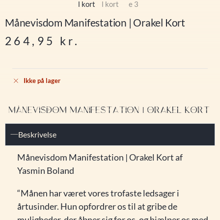
Månevisdom Manifestation | Orakel Kort
264,95
kr.
Ikke på lager
MÅNEVISDOM MANIFESTATION | ORAKEL KORT
Beskrivelse
Månevisdom Manifestation | Orakel Kort af
Yasmin Boland
“Månen har været vores trofaste ledsager i
årtusinder. Hun opfordrer os til at gribe de
muligheder, der åbner sig for os, og hjælper os med