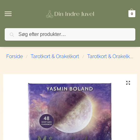
0
Søg
🚚 FRI FRAGT ved køb over 499,- | ⭐ TrustPilot 4,9 / 
Forside
Tarotkort & Orakelkort
Tarotkort & Orakelkort
/
/