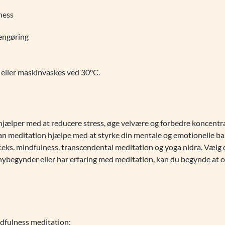
ness
rengøring
eller maskinvaskes ved 30°C.
 hjælper med at reducere stress, øge velvære og forbedre koncen
, kan meditation hjælpe med at styrke din mentale og emotionelle bal
eks. mindfulness, transcendental meditation og yoga nidra. Vælg den
nybegynder eller har erfaring med meditation, kan du begynde at 
ndfulness meditation: