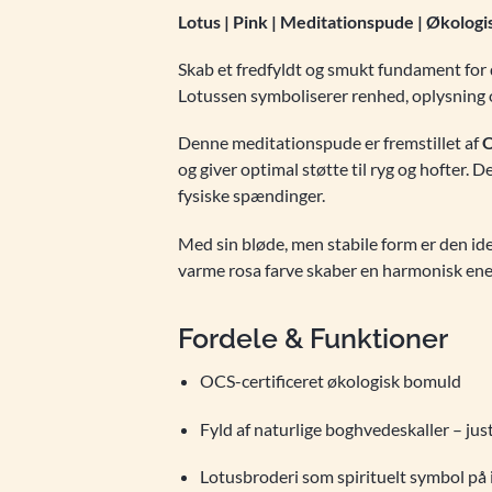
Lotus | Pink | Meditationspude | Økologi
Skab et fredfyldt og smukt fundament fo
Lotussen symboliserer renhed, oplysning o
Denne meditationspude er fremstillet af
O
og giver optimal støtte til ryg og hofter. 
fysiske spændinger.
Med sin bløde, men stabile form er den i
varme rosa farve skaber en harmonisk energ
Fordele & Funktioner
OCS-certificeret økologisk bomuld
Fyld af naturlige boghvedeskaller – just
Lotusbroderi som spirituelt symbol på 