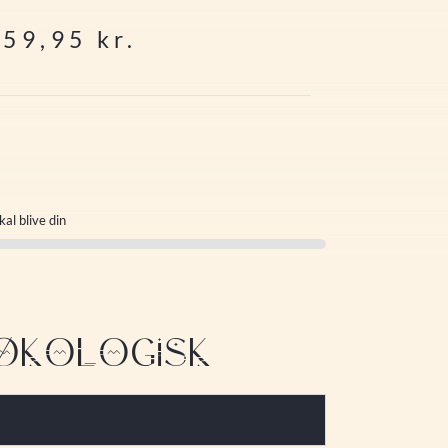
259,95
kr.
kal blive din
| ØKOLOGISK