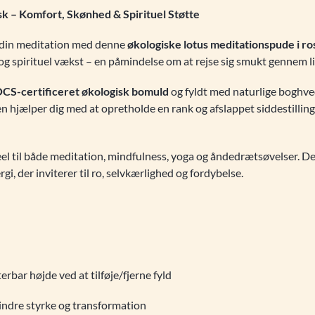
sk – Komfort, Skønhed & Spirituel Støtte
r din meditation med denne
økologiske lotus meditationspude i ro
g spirituel vækst – en påmindelse om at rejse sig smukt gennem li
CS-certificeret økologisk bomuld
og fyldt med naturlige boghved
Den hjælper dig med at opretholde en rank og afslappet siddestilling
deel til både meditation, mindfulness, yoga og åndedrætsøvelser.
i, der inviterer til ro, selvkærlighed og fordybelse.
erbar højde ved at tilføje/fjerne fyld
indre styrke og transformation