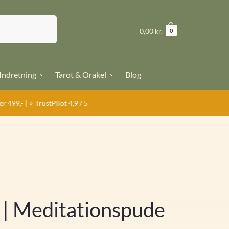
Søg
kr.
0,00
0
 Indretning
Tarot & Orakel
Blog
ustPilot 4,9 / 5
k | Meditationspude