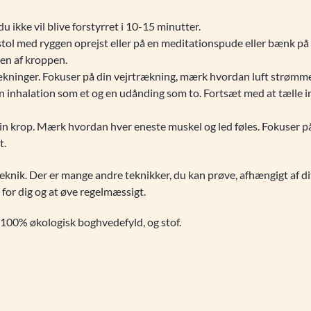
u ikke vil blive forstyrret i 10-15 minutter.
en stol med ryggen oprejst eller på en meditationspude eller bænk p
n af ​​kroppen.
ækninger. Fokuser på din vejrtrækning, mærk hvordan luft strømmer
 inhalation som et og en udånding som to. Fortsæt med at tælle indt
 til din krop. Mærk hvordan hver eneste muskel og led føles. Fokuse
t.
teknik. Der er mange andre teknikker, du kan prøve, afhængigt af d
r for dig og at øve regelmæssigt.
100% økologisk boghvedefyld, og stof.