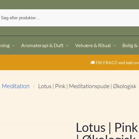
sning
Aromaterapi & Duft
Velvære & Ritual
Bolig &
🚚 FRI FRAGT ved køb over 499,- | ⭐ Tr
Lotus | Pink | Meditationspude | Økologisk
Meditation
/
Lotus | Pin