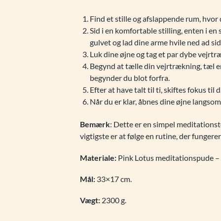
Find et stille og afslappende rum, hvor d
Sid i en komfortable stilling, enten i 
gulvet og lad dine arme hvile ned ad side
Luk dine øjne og tag et par dybe vejrtr
Begynd at tælle din vejrtrækning, tæl en
begynder du blot forfra.
Efter at have talt til ti, skiftes fokus
Når du er klar, åbnes dine øjne langsom
Bemærk
: Dette er en simpel meditations
vigtigste er at følge en rutine, der fungere
Materiale:
Pink Lotus meditationspude – 
Mål:
33×17 cm.
Vægt:
2300 g.