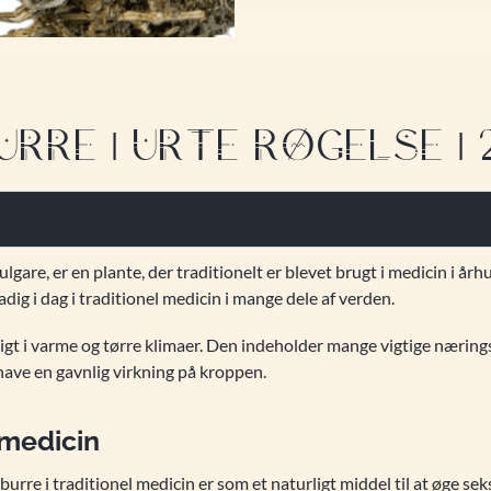
RRE | URTE RØGELSE |
are, er en plante, der traditionelt er blevet brugt i medicin i år
g i dag i traditionel medicin i mange dele af verden.
igt i varme og tørre klimaer. Den indeholder mange vigtige nærings
 have en gavnlig virkning på kroppen.
 medicin
rre i traditionel medicin er som et naturligt middel til at øge seks