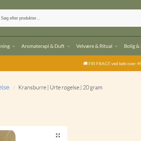
sning
Aromaterapi & Duft
Velvære & Ritual
Bolig &
🚚 FRI FRAGT ved køb over 499,- | ⭐ TrustPil
Kransburre | Urte røgelse | 20 gram
else
/