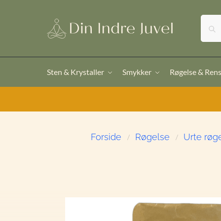
Sten & Krystaller
Smykker
Røgelse & Ren
Forside
Røgelse
Urte røg
/
/