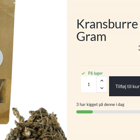
Kransburre 
Gram
På lager
Tilføj til ku
3 har kigget på denne i dag