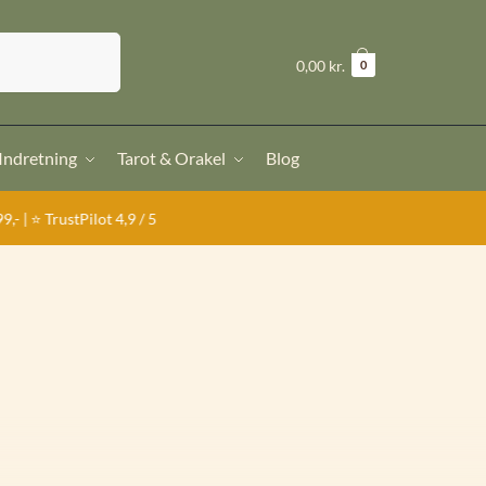
Søg
kr.
0,00
0
 Indretning
Tarot & Orakel
Blog
ot 4,9 / 5