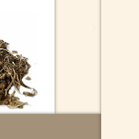
34,95
kr.