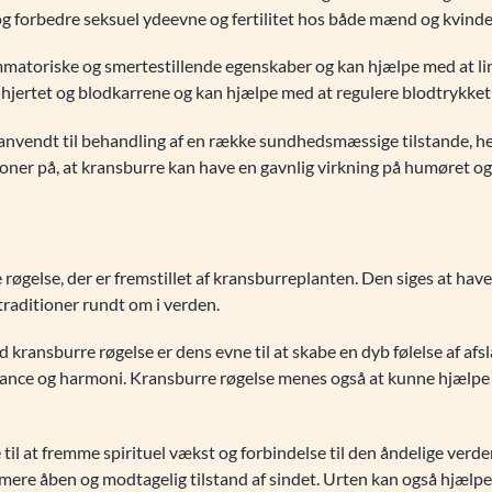
g forbedre seksuel ydeevne og fertilitet hos både mænd og kvinde
matoriske og smertestillende egenskaber og kan hjælpe med at li
 hjertet og blodkarrene og kan hjælpe med at regulere blodtrykket
 anvendt til behandling af en række sundhedsmæssige tilstande, he
oner på, at kransburre kan have en gavnlig virkning på humøret og
røgelse, der er fremstillet af kransburreplanten. Den siges at have
 traditioner rundt om i verden.
d kransburre røgelse er dens evne til at skabe en dyb følelse af af
balance og harmoni. Kransburre røgelse menes også at kunne hjælpe 
 til at fremme spirituel vækst og forbindelse til den åndelige ve
 mere åben og modtagelig tilstand af sindet. Urten kan også hjælpe