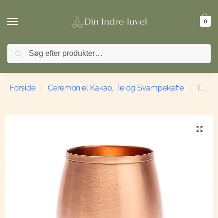
0
Søg
🚚 FRI FRAGT ved køb over 499,- | ⭐ TrustPilot 4,9 
Forside
Ceremoniel Kakao, Te og Svampekaffe
Tekopper, Krus og Te Tilbehør
/
/