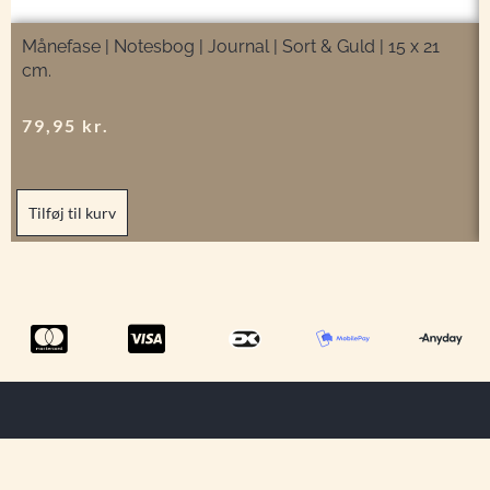
Månefase | Notesbog | Journal | Sort & Guld | 15 x 21
cm.
79,95
kr.
Tilføj til kurv
Menu
Tilmeld dig
Information
ShowRoom
vores