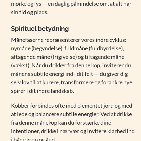
mørke og lys — en daglig påmindelse om, at alt har
sin tid og plads.
Spirituel betydning
Månefaserne repræsenterer vores indre cyklus:
nymåne (begyndelse), fuldmåne (fuldbyrdelse),
aftagende måne (frigivelse) og tiltagende måne
(vækst). Når du drikker fra denne kop, inviterer du
månens subtile energi ind i dit felt — du giver dig
selv lov til at kurere, transformere og forankre nye
spirer i dit indre landskab.
Kobber forbindes ofte med elementet jord og med
at lede og balancere subtile energier. Ved at drikke
fra denne månekop kan du forstærke dine
intentioner, drikke i nærvær og invitere klarhed ind
i både krop og ånd.