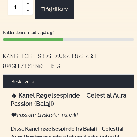
Tilføj til kurv
Kalder denne intuitivt på dig?
KANEL | CELESTIAL AURA | BALAJI |
RØGELSESPINDE | 15 G.
Beskrivelse
🔥 Kanel Røgelsespinde – Celestial Aura
Passion (Balaji)
❤️ Passion · Livskraft · Indre ild
Disse
Kanel røgelsespinde fra Balaji – Celestial
Aura Passion
er skabt til at vække din indre ild,