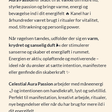
styrke passion og bringe varme, energi og
bevægelse ind i dit energifelt 🔥 Kanel har i
århundreder været brugt i ritualer for vitalitet,
mod, tiltrækning og personlig power.
Når røgelsen tændes, udfolder der sig en
varm,
krydret og sanselig duft
🌬️ der stimulerer
sanserne og skaber et energiløft i rummet.
Energien er aktiv, opløftende og motiverende –
ideel når du ønsker at sætte intention, manifestere
eller genfinde din skaberkraft ✨
Celestial Aura Passion
arbejder med måneenergi
🌙 og intentionen om handlekraft, lyst og selvtillid.
Perfekt til manifestation, kreativt arbejde, ritualer,
nye begyndelser eller når du har brug for mere ild i
dit energifelt.