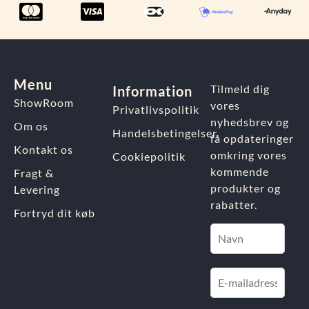
Menu
Tilmeld dig
Information
ShowRoom
vores
Privatlivspolitik
nyhedsbrev og
Om os
Handelsbetingelser
få opdateringer
Kontakt os
omkring vores
Cookiepolitik
kommende
Fragt &
produkter og
Levering
rabatter.
Fortryd dit køb