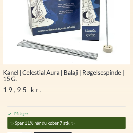
Kanel | Celestial Aura | Balaji | Røgelsespinde |
15 G.
19,95
kr.
På lager
✨ Spar 11% når du køber 7 stk. ✨