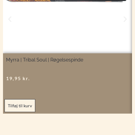
Myrra | Tribal Soul | Røgelsespinde
19,95
kr.
Tilføj til kurv