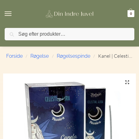
0
Søg
🚚 FRI FRAGT ved køb over 499,- | ⭐ TrustPilot 4,9 / 5
Kanel | Celestial Aura | Balaji | Røgelsespinde | 15 g.
Forside
Røgelse
Røgelsespinde
/
/
/