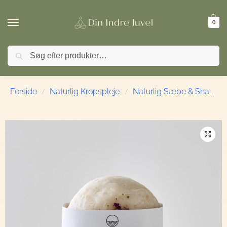
0
Søg
🚚 FRI FRAGT ved køb over 499,- | ⭐ TrustPilot 4,9 / 5
Forside
Naturlig Kropspleje
Naturlig Sæbe & Shampoo
/
/