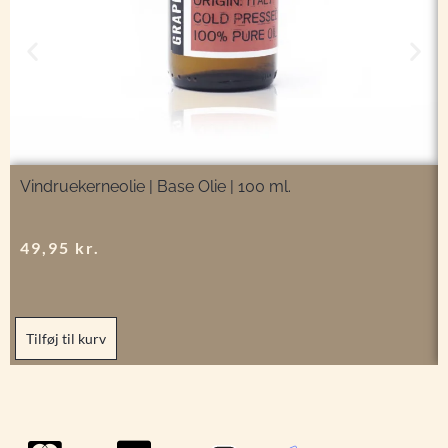
Vindruekerneolie | Base Olie | 100 ml.
49,95
kr.
Tilføj til kurv