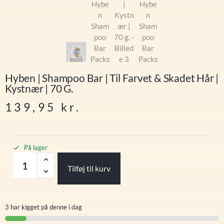
Hyben | Shampoo Bar | Til Farvet & Skadet Hår |
Kystnær | 70 G.
139,95
kr.
På lager
Tilføj til kurv
3 har kigget på denne i dag