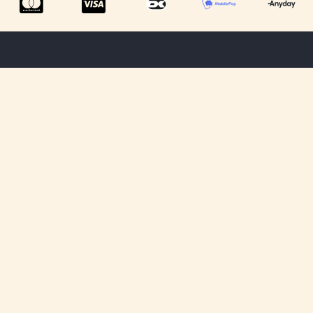
Menu
Tilmeld dig
Information
ShowRoom
vores
Privatlivspolitik
nyhedsbrev og
Om os
Handelsbetingelser
få opdateringer
Kontakt os
omkring vores
Cookiepolitik
kommende
Fragt &
produkter og
Levering
rabatter.
Fortryd dit køb