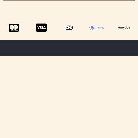
Menu
Tilmeld dig
Information
ShowRoom
vores
Privatlivspolitik
nyhedsbrev og
Om os
Handelsbetingelser
få opdateringer
Kontakt os
omkring vores
Cookiepolitik
kommende
Fragt &
produkter og
Levering
rabatter.
Fortryd dit køb