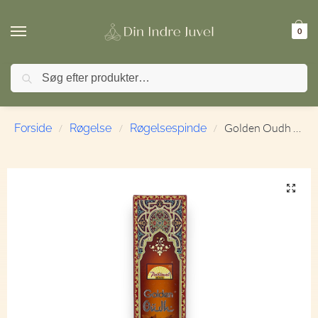
0
Søg
FRAGT ved køb over 499,- | ⭐ TrustPilot 4,9 / 5
Golden Oudh | Røgelse | Røgelsespinde | Parimal
Forside
Røgelse
Røgelsespinde
/
/
/