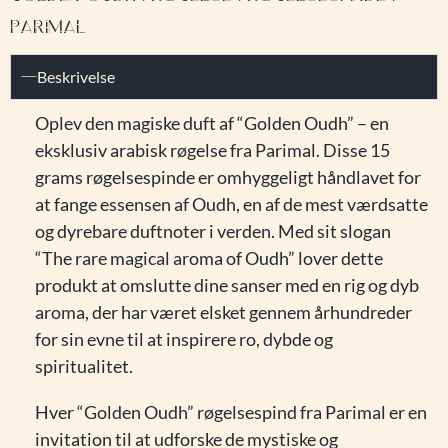
PARIMAL
Beskrivelse
Oplev den magiske duft af “Golden Oudh” – en
eksklusiv arabisk røgelse fra Parimal. Disse 15
grams røgelsespinde er omhyggeligt håndlavet for
at fange essensen af Oudh, en af de mest værdsatte
og dyrebare duftnoter i verden. Med sit slogan
“The rare magical aroma of Oudh” lover dette
produkt at omslutte dine sanser med en rig og dyb
aroma, der har været elsket gennem århundreder
for sin evne til at inspirere ro, dybde og
spiritualitet.
Hver “Golden Oudh” røgelsespind fra Parimal er en
invitation til at udforske de mystiske og