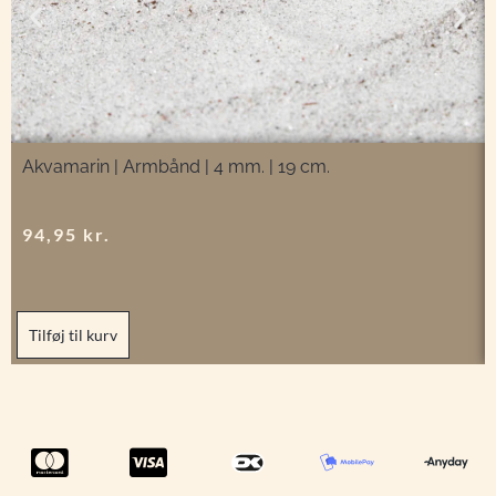
Akvamarin | Armbånd | 4 mm. | 19 cm.
94,95
kr.
Tilføj til kurv