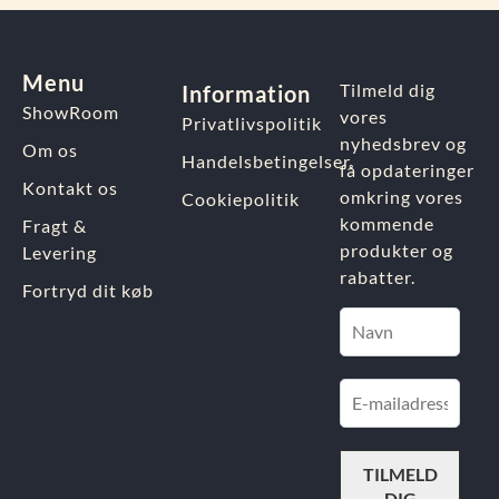
Menu
Tilmeld dig
Information
ShowRoom
vores
Privatlivspolitik
nyhedsbrev og
Om os
Handelsbetingelser
få opdateringer
Kontakt os
omkring vores
Cookiepolitik
kommende
Fragt &
produkter og
Levering
rabatter.
Fortryd dit køb