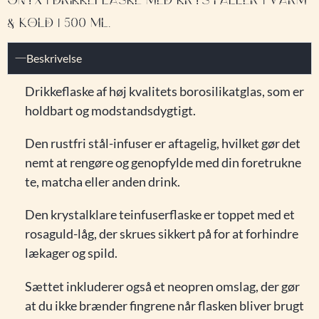
ONYX | DRIKKEFLASKE MED KRYSTALLER | VARM
& KOLD | 500 ML.
Beskrivelse
Drikkeflaske af høj kvalitets borosilikatglas, som er
holdbart og modstandsdygtigt.
Den rustfri stål-infuser er aftagelig, hvilket gør det
nemt at rengøre og genopfylde med din foretrukne
te, matcha eller anden drink.
Den krystalklare teinfuserflaske er toppet med et
rosaguld-låg, der skrues sikkert på for at forhindre
lækager og spild.
Sættet inkluderer også et neopren omslag, der gør
at du ikke brænder fingrene når flasken bliver brugt