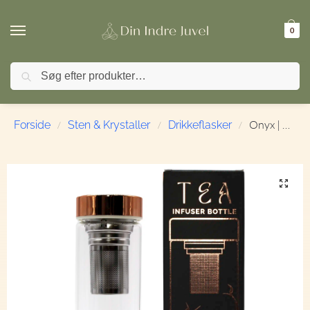
0
Søg
🚚 FRI FRAGT ved køb over 499,- | ⭐ TrustPilot 4,9 / 5
Onyx | Drikkeflaske med krystaller | Varm & Kold | 500 ml.
Forside
Sten & Krystaller
Drikkeflasker
/
/
/