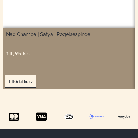
Nag Champa | Satya | Røgelsespinde
14,95
kr.
Tilføj til kurv