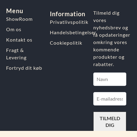
Menu
Tilmeld dig
Information
ShowRoom
vores
Privatlivspolitik
nyhedsbrev og
Om os
Handelsbetingelser
få opdateringer
Kontakt os
omkring vores
Cookiepolitik
kommende
Fragt &
produkter og
Levering
rabatter.
Fortryd dit køb