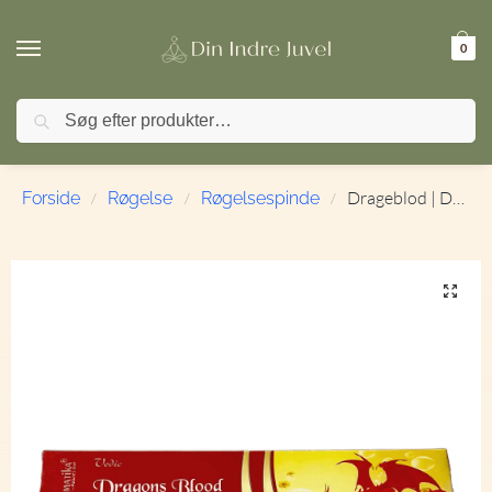
0
Søg
🚚 FRI FRAGT ved køb over 499,- | ⭐ TrustPilot 4,9 / 
Drageblod | Dragonblood | Vedic | Røgelsespinde
Forside
Røgelse
Røgelsespinde
/
/
/