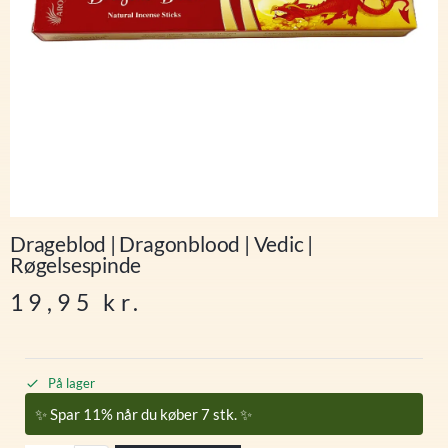
Drageblod | Dragonblood | Vedic |
Røgelsespinde
19,95
kr.
På lager
✨ Spar 11% når du køber 7 stk. ✨