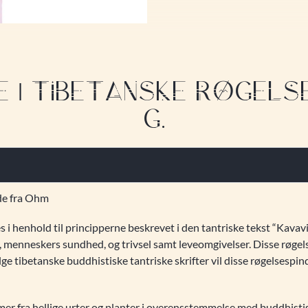
| TIBETANSKE RØGELSES
G.
de fra Ohm
 henhold til principperne beskrevet i den tantriske tekst “Kavavi
, menneskers sundhed, og trivsel samt leveomgivelser. Disse røgels
lge tibetanske buddhistiske tantriske skrifter vil disse røgelsespi
er fra hellige urter og planter i overensstemmelse med buddhistis