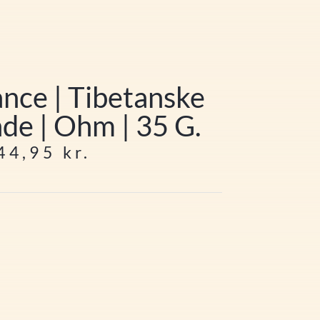
nce | Tibetanske
de | Ohm | 35 G.
44,95
kr.