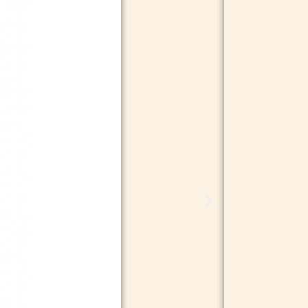
19,95
kr.