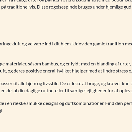
på traditionel vis. Disse røgelsespinde bruges under hjemlige guds
inge duft og velvære ind i dit hjem. Udøv den gamle tradition me
ige materialer, såsom bambus, og er fyldt med en blanding af urter,
ft, og deres positive energi, hvilket hjælper med at lindre stress 
asser til alle hjem og livsstile. De er lette at bruge, og kræver kun 
del af din daglige rutine, eller til særlige lejligheder for at oplev
de i en række smukke designs og duftkombinationer. Find den perfe
g!