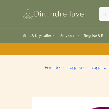
Sten & Krystaller
Smykker
Røgelse & Ren
Forside
Røgelse
Røgelse
/
/