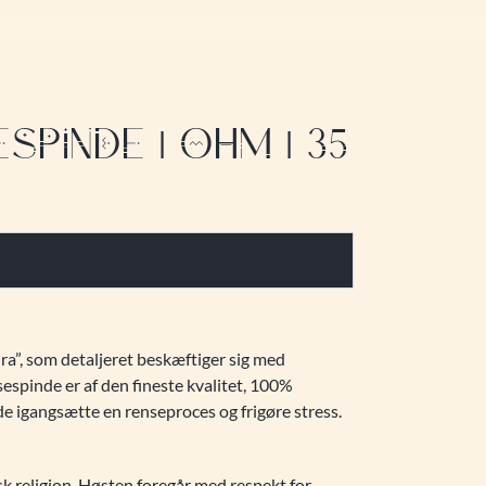
PINDE | OHM | 35
ra”, som detaljeret beskæftiger sig med
espinde er af den fineste kvalitet, 100%
nde igangsætte en renseproces og frigøre stress.
k religion. Høsten foregår med respekt for