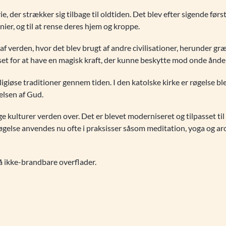
e, der strækker sig tilbage til oldtiden. Det blev efter sigende fø
ier, og til at rense deres hjem og kroppe.
 af verden, hvor det blev brugt af andre civilisationer, herunder g
anset for at have en magisk kraft, der kunne beskytte mod onde ånder
giøse traditioner gennem tiden. I den katolske kirke er røgelse ble
delsen af Gud.
nge kulturer verden over. Det er blevet moderniseret og tilpasset ti
Røgelse anvendes nu ofte i praksisser såsom meditation, yoga og ar
å ikke-brandbare overflader.