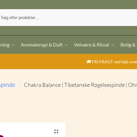
sning
Aromaterapi & Duft
Velvære & Ritual
Bolig &
🚚 FRI FRAGT ved køb over 499,- | ⭐ Trust
Chakra Balance | Tibetanske Røgelsespinde | Ohm
spinde
/