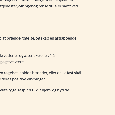
tjenester, ofringer og renseritualer samt ved
d at brænde røgelse, og skab en afslappende
 krydderier og æteriske olier. Når
og øge velvære.
en røgelses holder, brænder, eller en ildfast skål
e deres positive virkninger.
kte røgelsespind til dit hjem, og nyd de