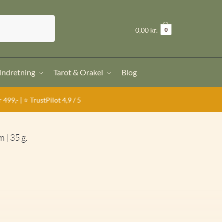
Søg
kr.
0,00
0
 Indretning
Tarot & Orakel
Blog
Pilot 4,9 / 5
 | 35 g.