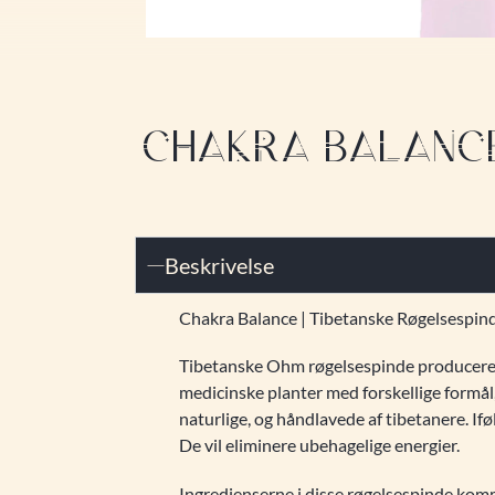
CHAKRA BALANCE 
Beskrivelse
Chakra Balance | Tibetanske Røgelsespin
Tibetanske Ohm røgelsespinde produceres i
medicinske planter med forskellige formål
naturlige, og håndlavede af tibetanere. Ifø
De vil eliminere ubehagelige energier.
Ingredienserne i disse røgelsespinde komm