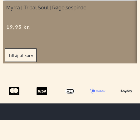
Myrra | Tribal Soul | Røgelsespinde
19,95
kr.
Tilføj til kurv
Menu
Tilmeld dig
Information
ShowRoom
vores
Privatlivspolitik