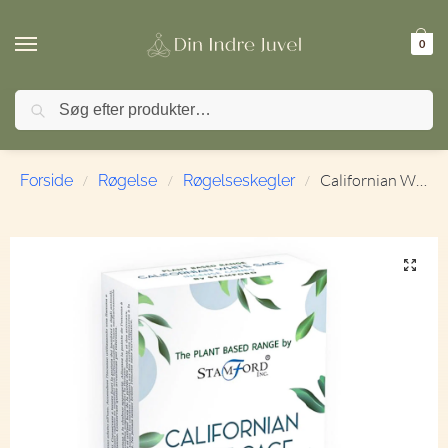
0
Søg
🚚 FRI FRAGT ved køb over 499,- | ⭐ TrustPilot 4,9 / 5
Californian White Sage | Stamford | Plantebaseret | Røgelseskegler
Forside
Røgelse
Røgelseskegler
/
/
/