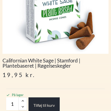
Californian White Sage | Stamford |
Plantebaseret | Røgelseskegler
19,95
kr.
På lager
Tilføj til kurv