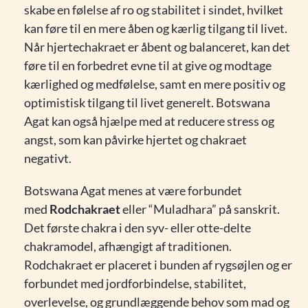
skabe en følelse af ro og stabilitet i sindet, hvilket
kan føre til en mere åben og kærlig tilgang til livet.
Når hjertechakraet er åbent og balanceret, kan det
føre til en forbedret evne til at give og modtage
kærlighed og medfølelse, samt en mere positiv og
optimistisk tilgang til livet generelt. Botswana
Agat kan også hjælpe med at reducere stress og
angst, som kan påvirke hjertet og chakraet
negativt.
Botswana Agat menes at være forbundet
med
Rodchakraet
eller “Muladhara” på sanskrit.
Det første chakra i den syv- eller otte-delte
chakramodel, afhængigt af traditionen.
Rodchakraet er placeret i bunden af rygsøjlen og er
forbundet med jordforbindelse, stabilitet,
overlevelse, og grundlæggende behov som mad og