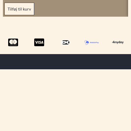
Tilføj til kurv
Menu
Tilmeld dig
Information
ShowRoom
vores
Privatlivspolitik
nyhedsbrev og
Om os
Handelsbetingelser
få opdateringer
Kontakt os
omkring vores
Cookiepolitik
kommende
Fragt &
produkter og
Levering
rabatter.
Fortryd dit køb