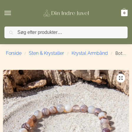
0
Søg
🚚 FRI FRAGT ved køb over 499,- | ⭐ TrustPilot 4,9 / 5
Botswana Agat | Armbånd | 6 mm. | 19 cm.
Forside
Sten & Krystaller
Krystal Armbånd
/
/
/