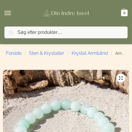
0
Søg
🚚 FRI FRAGT ved køb over 499,- | ⭐ TrustPilot 4,9 / 5
Amazonit | Armbånd | 8 mm. | 21 cm.
Forside
Sten & Krystaller
Krystal Armbånd
/
/
/