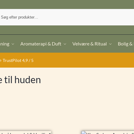
sning
Aromaterapi & Duft
Velvære & Ritual
Bolig &
lot 4,9 / 5
e til huden