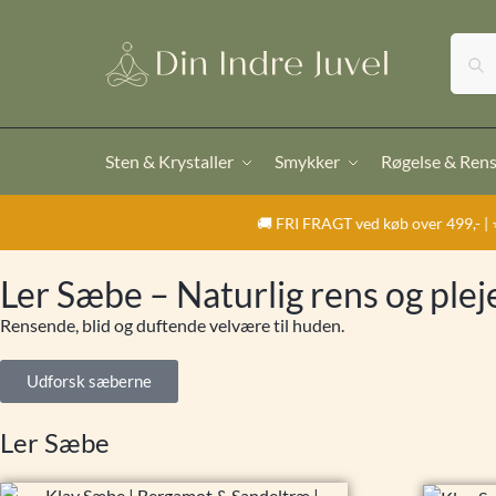
Sten & Krystaller
Smykker
Røgelse & Ren
🚚 FRI FRAGT ved køb over 499,- | ⭐ TrustPi
Ler Sæbe – Naturlig rens og plej
Rensende, blid og duftende velvære til huden.
Udforsk sæberne
Ler Sæbe