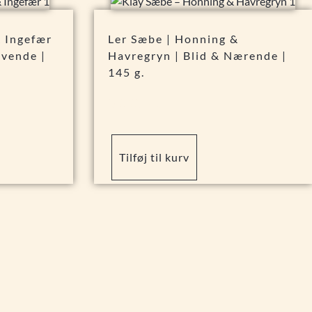
& Ingefær
Ler Sæbe | Honning &
ivende |
Havregryn | Blid & Nærende |
145 g.
59,95
kr.
Tilføj til kurv