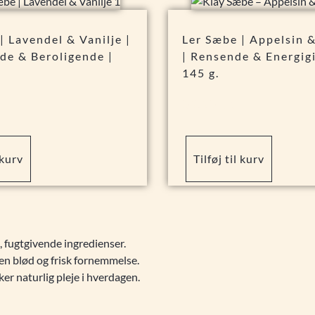
| Lavendel & Vanilje |
Ler Sæbe | Appelsin 
de & Beroligende |
| Rensende & Energig
145 g.
59,95
kr.
 kurv
Tilføj til kurv
 fugtgivende ingredienser.
 en blød og frisk fornemmelse.
ker naturlig pleje i hverdagen.