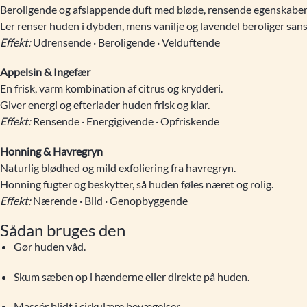
Beroligende og afslappende duft med bløde, rensende egenskaber
Ler renser huden i dybden, mens vanilje og lavendel beroliger san
Effekt:
Udrensende · Beroligende · Velduftende
Appelsin & Ingefær
En frisk, varm kombination af citrus og krydderi.
Giver energi og efterlader huden frisk og klar.
Effekt:
Rensende · Energigivende · Opfriskende
Honning & Havregryn
Naturlig blødhed og mild exfoliering fra havregryn.
Honning fugter og beskytter, så huden føles næret og rolig.
Effekt:
Nærende · Blid · Genopbyggende
Sådan bruges den
Gør huden våd.
Skum sæben op i hænderne eller direkte på huden.
Massér blidt i cirkulære bevægelser.