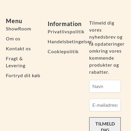
Menu
Tilmeld dig
Information
ShowRoom
vores
Privatlivspolitik
nyhedsbrev og
Om os
Handelsbetingelser
få opdateringer
Kontakt os
omkring vores
Cookiepolitik
kommende
Fragt &
produkter og
Levering
rabatter.
Fortryd dit køb