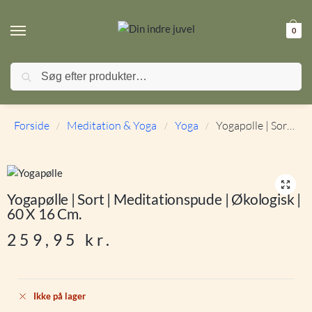
0
Søg
🚚 FRI FRAGT ved køb over 499,- | ⭐ TrustPilot 4,9 / 5
Forside
Meditation & Yoga
Yoga
Yogapølle | Sort | Meditationspude | Økologisk | 60 x 16 cm.
/
/
/
Yogapølle | Sort | Meditationspude | Økologisk |
60 X 16 Cm.
259,95
kr.
Ikke på lager