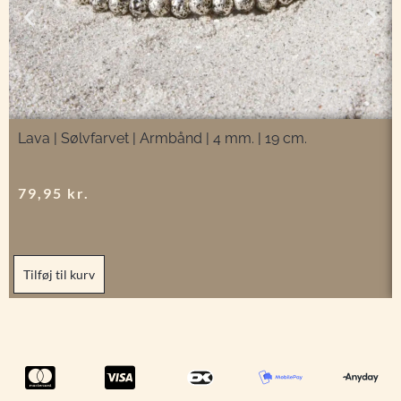
Lava | Sølvfarvet | Armbånd | 4 mm. | 19 cm.
79,95
kr.
Tilføj til kurv