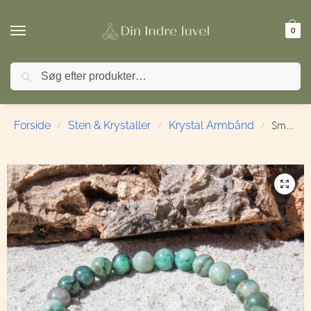
0
Søg
🚚 FRI FRAGT ved køb over 499,- | ⭐ TrustPilot 4,9 / 5
Smaragd | Armbånd | 6 mm. | 19 cm.
Forside
Sten & Krystaller
Krystal Armbånd
/
/
/