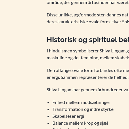
område, der gennem årtusinder har været b
Disse unikke, ægformede sten dannes nat
deres karakteristiske ovale form. Hver Sh
Historisk og spirituel b
I hinduismen symboliserer Shiva Lingam 
maskuline og det feminine, mellem skabels
Den aflange, ovale form forbindes ofte m
energi. Sammen repræsenterer de helhed,
Shiva Lingam har gennem århundreder være
Enhed mellem modsætninger
Transformation og indre styrke
Skabelsesenergi
Balance mellem krop og sjæl