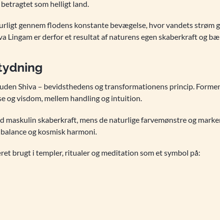
etragtet som helligt land.
urligt gennem flodens konstante bevægelse, hvor vandets strøm g
iva Lingam er derfor et resultat af naturens egen skaberkraft og b
etydning
guden Shiva – bevidsthedens og transformationens princip. Forme
e og visdom, mellem handling og intuition.
ed maskulin skaberkraft, mens de naturlige farvemønstre og marke
 balance og kosmisk harmoni.
t brugt i templer, ritualer og meditation som et symbol på: