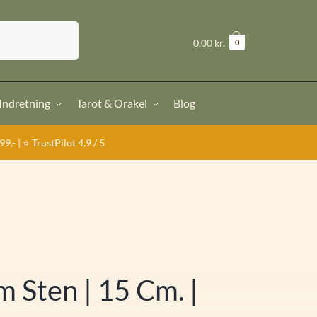
Søg
kr.
0,00
0
 Indretning
Tarot & Orakel
Blog
t 4,9 / 5
m Sten | 15 Cm. |