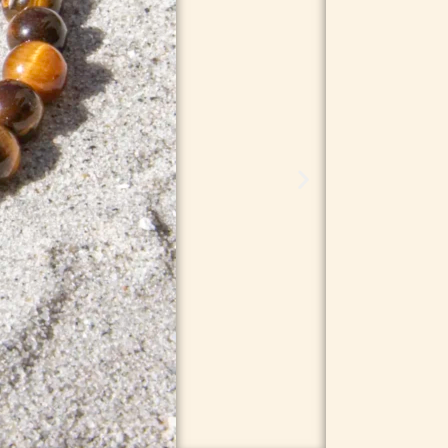
74,95
kr.