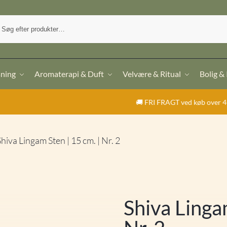
sning
Aromaterapi & Duft
Velvære & Ritual
Bolig &
🚚 FRI FRAGT ved køb over 499,- | ⭐ TrustPilo
Shiva Lingam Sten | 15 cm. | Nr. 2
Shiva Linga