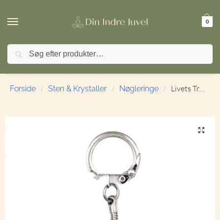
0
Søg
🚚 FRI FRAGT ved køb over 499,- | ⭐ TrustPilot 4,9 / 5
Livets Træ | Shungite | Krystal Nøglering
Forside
Sten & Krystaller
Nøgleringe
/
/
/