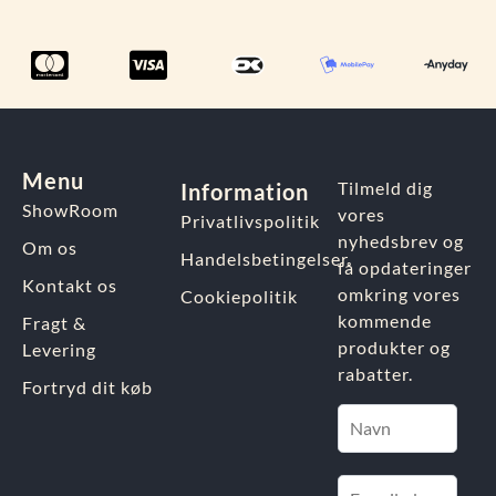
Menu
Tilmeld dig
Information
ShowRoom
vores
Privatlivspolitik
nyhedsbrev og
Om os
Handelsbetingelser
få opdateringer
Kontakt os
omkring vores
Cookiepolitik
kommende
Fragt &
produkter og
Levering
rabatter.
Fortryd dit køb