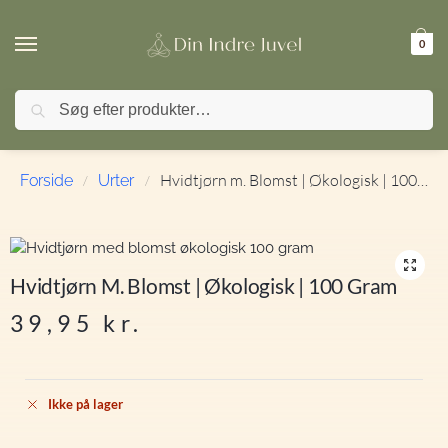
0
Søg
🚚 FRI FRAGT ved køb over 499,- | ⭐ TrustPilot 4,9
Hvidtjørn m. Blomst | Økologisk | 100 gram
Forside
Urter
/
/
Hvidtjørn M. Blomst | Økologisk | 100 Gram
39,95
kr.
Ikke på lager