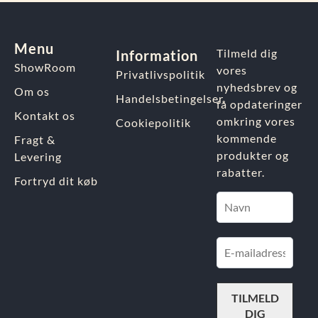
Menu
Tilmeld dig
Information
ShowRoom
vores
Privatlivspolitik
nyhedsbrev og
Om os
Handelsbetingelser
få opdateringer
Kontakt os
omkring vores
Cookiepolitik
kommende
Fragt &
produkter og
Levering
rabatter.
Fortryd dit køb