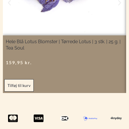
Hele Blå Lotus Blomster | Tørrede Lotus | 3 stk. | 25 g. |
Tea Soul
159,95
kr.
Tilføj til kurv