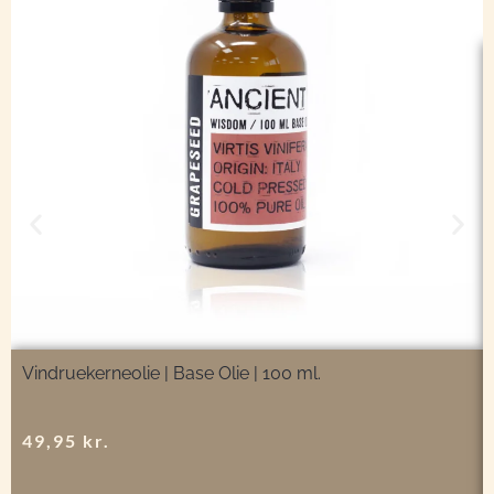
Vindruekerneolie | Base Olie | 100 ml.
49,95
kr.