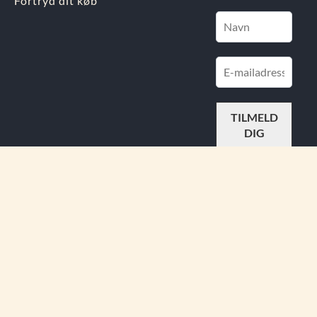
Fortryd dit køb
FIND
OS PÅ
Din Indre Juvel APS.
Østergade 11, 4930 Maribo
info@dinindrejuvel.dk
CVR nr.: 44727773