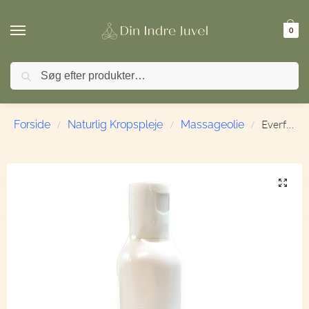
0
Søg
🚚 FRI FRAGT ved køb over 499,- | ⭐ TrustPilot 4,9 / 5
Everfresh | Ayurvedic | Massageolie | 100 ml.
Forside
Naturlig Kropspleje
Massageolie
/
/
/