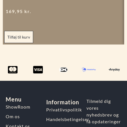
169,95
kr.
Tilføj til kurv
Menu
Tilmeld dig
Information
ShowRoom
vores
Privatlivspolitik
nyhedsbrev og
Om os
Handelsbetingelser
få opdateringer
Kontakt os