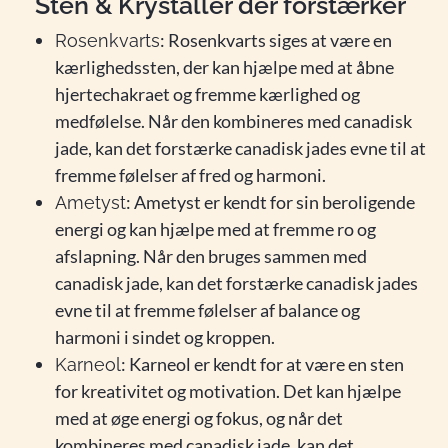
Sten & Krystaller der forstærker
: Rosenkvarts siges at være en
Rosenkvarts
kærlighedssten, der kan hjælpe med at åbne
hjertechakraet og fremme kærlighed og
medfølelse. Når den kombineres med canadisk
jade, kan det forstærke canadisk jades evne til at
fremme følelser af fred og harmoni.
: Ametyst er kendt for sin beroligende
Ametyst
energi og kan hjælpe med at fremme ro og
afslapning. Når den bruges sammen med
canadisk jade, kan det forstærke canadisk jades
evne til at fremme følelser af balance og
harmoni i sindet og kroppen.
: Karneol er kendt for at være en sten
Karneol
for kreativitet og motivation. Det kan hjælpe
med at øge energi og fokus, og når det
kombineres med canadisk jade, kan det