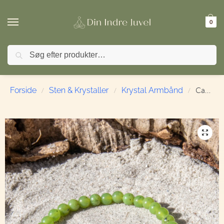
0
Søg
🚚 FRI FRAGT ved køb over 499,- | ⭐ TrustPilot 4,9 / 5
Canadisk Jade armbånd | 4 mm. | 15 cm. | Til børn
Forside
Sten & Krystaller
Krystal Armbånd
/
/
/